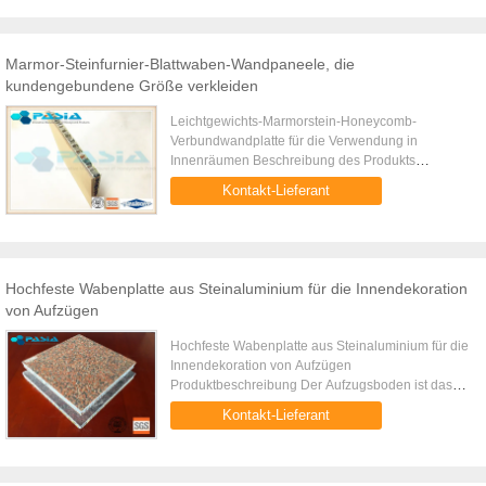
Marmor-Steinfurnier-Blattwaben-Wandpaneele, die
kundengebundene Größe verkleiden
Leichtgewichts-Marmorstein-Honeycomb-
Verbundwandplatte für die Verwendung in
Innenräumen Beschreibung des Produkts
Leichtgewichts-Marmorstein-Honeybomb-
Kontakt-Lieferant
Verbundwandplatte für Innenwände und
Verkleidungen ist ein ...
Hochfeste Wabenplatte aus Steinaluminium für die Innendekoration
von Aufzügen
Hochfeste Wabenplatte aus Steinaluminium für die
Innendekoration von Aufzügen
Produktbeschreibung Der Aufzugsboden ist das
Bodendekorationsmaterial, das auf dem Boden der
Kontakt-Lieferant
Aufzugskabine verlegt wird. Der ...