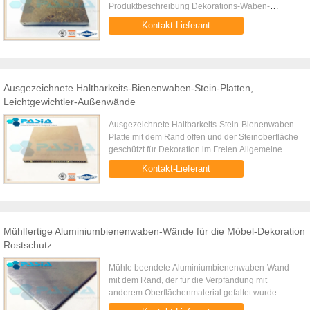
Produktbeschreibung Dekorations-Waben-
Verbundplatte aus Steinfurnier für die
Kontakt-Lieferant
Aufzugswand ist eine spezielle Aluminium...
Ausgezeichnete Haltbarkeits-Bienenwaben-Stein-Platten,
Leichtgewichtler-Außenwände
Ausgezeichnete Haltbarkeits-Stein-Bienenwaben-
Platte mit dem Rand offen und der Steinoberfläche
geschützt für Dekoration im Freien Allgemeine
Beschreibung Ausgezeichnete Haltbarkeits-Stein-
Kontakt-Lieferant
Bienenwaben-Platte ...
Mühlfertige Aluminiumbienenwaben-Wände für die Möbel-Dekoration
Rostschutz
Mühle beendete Aluminiumbienenwaben-Wand
mit dem Rand, der für die Verpfändung mit
anderem Oberflächenmaterial gefaltet wurde
Produkt-Beschreibung Mühle beendete