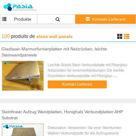
Produkte
Kontakt-Lieferant
100
produits
de
stone wall panels
Glasfaser-Marmorfurnierplatten mit Netzrücken, leichte
Steinwandpaneele
Leichte Granit-Stein-Verbundplatte mit Fiberglas-
Netzrücken für Innenverkleidungen Die leichte
Granitstein-Verbundplatte mit Fiberglas-
Netzrücken für die Innenverkleidung ist ein
Kontakt-Lieferant
Steinfurnier, das mit einem ...
Steinfineer Aufzug Wandplatten, Honighals Verbundplatten AHP
Substrat
Dekoration: Verwenden Sie eine Steinfurnier-
Waben-Verbundplatte für die Aufzugswand