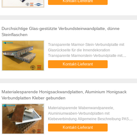
Kontakt-Lieferant
Aluminiumbienenwaben-Wand mit dem Rand, der
für ...
Durchsichtige Glas-gestützte Verbundsteinwandplatte, dünne
Steinflaschen
Transparente Marmor-Stein-Verbundplatte mit
Glasrückseite für die Innendekoration
Transparente Marmorstein-Verbundplatte mit
Glasrückseite für die Innendekoration ist ein
Kontakt-Lieferant
Marmorsteinfurnier, das mit einer ...
Materialesparende Honigsackwandplatten, Aluminium Honigsack
Verbundplatten Kleber gebunden
Materialsparende Wabenwandpaneele,
Aluminiumwaben-Verbundplatten mit
Klebeverbindung Allgemeine Beschreibung PASIA
bietet hochwertige Aluminium-Wabenplatten an,
Kontakt-Lieferant
bei denen es sich um leichte, hochfeste ...