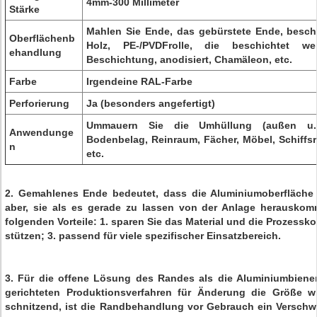
4mm-300 Millimeter
Stärke
Mahlen Sie Ende, das gebürstete Ende, besch
Oberflächenb
Holz, PE-/PVDFrolle, die beschichtet we
ehandlung
Beschichtung, anodisiert, Chamäleon, etc.
Farbe
Irgendeine RAL-Farbe
Perforierung
Ja (besonders angefertigt)
Ummauern Sie die Umhüllung (außen u. 
Anwendunge
Bodenbelag, Reinraum, Fächer, Möbel, Schiffs
n
etc.
2. Gemahlenes Ende bedeutet, dass die Aluminiumoberfläche 
aber, sie als es gerade zu lassen von der Anlage herausko
folgenden Vorteile: 1. sparen Sie das Material und die Prozessk
stützen; 3. passend für viele spezifischer Einsatzbereich.
3.
Für die offene Lösung des Randes als die Aluminiumbiene
gerichteten Produktionsverfahren für Änderung die Größe w
schnitzend, ist die Randbehandlung vor Gebrauch ein Verschwe