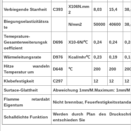
X106N.mm
Verbiegende Starrheit
C393
8,03
15,4
38,
2
Biegungselastizitätsra
N/mm2
50000
40600
38,
te
Temeprature-
Gesamterweiterungsk
D696
X10-6N/℃
0,24
0,24
0,2
oeffizient
Wärmeleitungsrate
D976
Kcal/mhr℃
0,23
0,19
0,1
Hitze wandeln
D648
℃
200
200
20
Temperatur um
Klebefestigkeit
C297
12
12
12
Surtace-Glattheit
Abweichung 1mm/M.Maximum: 1mm/M
Flamme retardabt
Nicht brennbar, Feuerfestigkeitsstand
Eigentum
Werden durch Plan des Druckschrift
Schalldichte Funktion
entschieden Sie