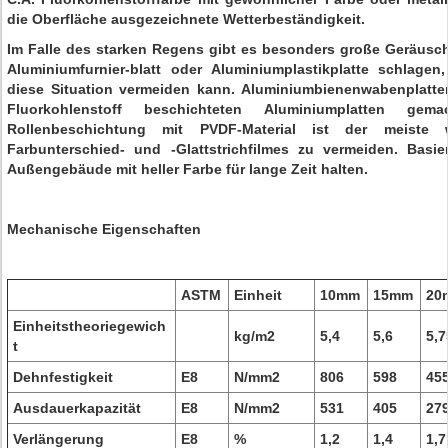
die Oberfläche ausgezeichnete Wetterbeständigkeit.
Im Falle des starken Regens gibt es besonders große Geräusc
Aluminiumfurnier-blatt oder Aluminiumplastikplatte schlage
diese Situation vermeiden kann. Aluminiumbienenwabenplatt
Fluorkohlenstoff beschichteten Aluminiumplatten gem
Rollenbeschichtung mit PVDF-Material ist der meiste
Farbunterschied- und -Glattstrichfilmes zu vermeiden. Basi
Außengebäude mit heller Farbe für lange Zeit halten.
Mechanische Eigenschaften
ASTM
Einheit
10mm
15mm
20
Einheitstheoriegewich
kg/m2
5,4
5,6
5,7
t
Dehnfestigkeit
E8
N/mm2
806
598
45
Ausdauerkapazität
E8
N/mm2
531
405
27
Verlängerung
E8
%
1,2
1,4
1,7