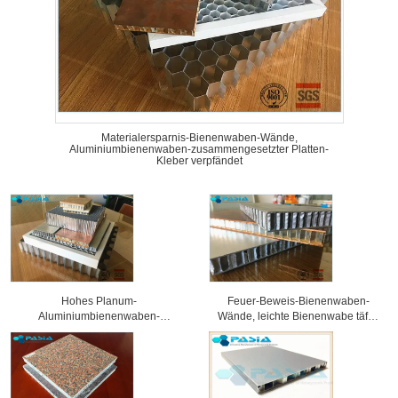
Materialersparnis-Bienenwaben-Wände,
Aluminiumbienenwaben-zusammengesetzter Platten-
Kleber verpfändet
Hohes Planum-
Feuer-Beweis-Bienenwaben-
Aluminiumbienenwaben-
Wände, leichte Bienenwabe täfelt
Sandwich-Platten-ausgezeichnete
Größe 1x1 M2
Wetterbeständigkeit