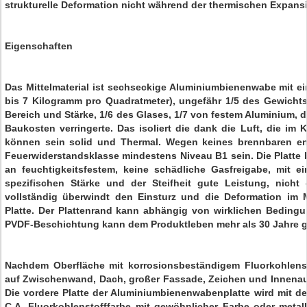
strukturelle Deformation nicht während der thermischen Expans
Eigenschaften
Das Mittelmaterial ist sechseckige Aluminiumbienenwabe mit ei
bis 7 Kilogramm pro Quadratmeter), ungefähr 1/5 des Gewicht
Bereich und Stärke, 1/6 des Glases, 1/7 von festem Aluminium, 
Baukosten verringerte. Das isoliert die dank die Luft, die im K
können sein solid und Thermal. Wegen keines brennbaren ent
Feuerwiderstandsklasse mindestens Niveau B1 sein. Die Platte 
an feuchtigkeitsfestem, keine schädliche Gasfreigabe, mit e
spezifischen Stärke und der Steifheit gute Leistung, nicht
vollständig überwindt den Einsturz und die Deformation im M
Platte. Der Plattenrand kann abhängig von wirklichen Beding
PVDF-Beschichtung kann dem Produktleben mehr als 30 Jahre g
Nachdem Oberfläche mit korrosionsbeständigem Fluorkohlenst
auf Zwischenwand, Dach, großer Fassade, Zeichen und Innenauss
Die vordere Platte der Aluminiumbienenwabenplatte wird mit d
C.A. Fluorkohlenstofffarbe mit gewöhnlicher Farbe oder metall