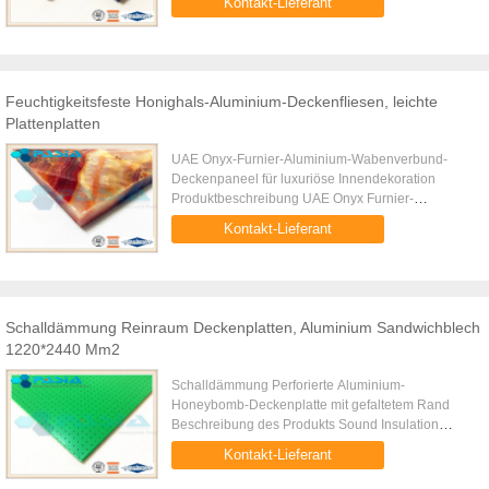
Kontakt-Lieferant
Honeyballplatte mit offenem Rand für ...
Feuchtigkeitsfeste Honighals-Aluminium-Deckenfliesen, leichte
Plattenplatten
UAE Onyx-Furnier-Aluminium-Wabenverbund-
Deckenpaneel für luxuriöse Innendekoration
Produktbeschreibung UAE Onyx Furnier-
Aluminiumwaben-Verbunddeckenplatte für
Kontakt-Lieferant
luxuriöse Innendekoration ist eine UAE Onyx...
Schalldämmung Reinraum Deckenplatten, Aluminium Sandwichblech
1220*2440 Mm2
Schalldämmung Perforierte Aluminium-
Honeybomb-Deckenplatte mit gefaltetem Rand
Beschreibung des Produkts Sound Insulation
Perforated Aluminium Honeycomb Ceiling Panel
Kontakt-Lieferant
with Edge Folded is a PVDF powder coated ...