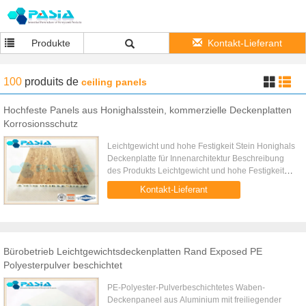
Produkte
Kontakt-Lieferant
100
produits
de
ceiling panels
Hochfeste Panels aus Honighalsstein, kommerzielle Deckenplatten
Korrosionsschutz
Leichtgewicht und hohe Festigkeit Stein Honighals
Deckenplatte für Innenarchitektur Beschreibung
des Produkts Leichtgewicht und hohe Festigkeit
Stone Honeycomb Ceiling Panel für
Kontakt-Lieferant
Innenarchitektur ist ein Stein ...
Bürobetrieb Leichtgewichtsdeckenplatten Rand Exposed PE
Polyesterpulver beschichtet
PE-Polyester-Pulverbeschichtetes Waben-
Deckenpaneel aus Aluminium mit freiliegender