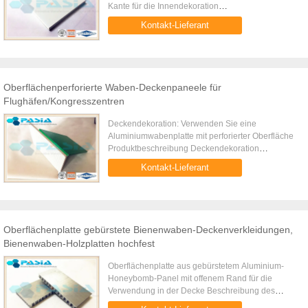
Kante für die Innendekoration
Produktbeschreibung PE-Polyester-
Kontakt-Lieferant
Pulverbeschichtete Aluminium-Waben-
Deckenplatte mit freiliegend...
Oberflächenperforierte Waben-Deckenpaneele für
Flughäfen/Kongresszentren
Deckendekoration: Verwenden Sie eine
Aluminiumwabenplatte mit perforierter Oberfläche
Produktbeschreibung Deckendekoration
Verwenden Sie eine Aluminiumwabenplatte mit
Kontakt-Lieferant
perforierter Oberfläche. Es handelt sich um ...
Oberflächenplatte gebürstete Bienenwaben-Deckenverkleidungen,
Bienenwaben-Holzplatten hochfest
Oberflächenplatte aus gebürstetem Aluminium-
Honeybomb-Panel mit offenem Rand für die
Verwendung in der Decke Beschreibung des
Produkts Oberflächenplatte gebürstete Aluminium-