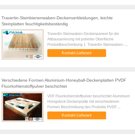
Travertin-Steinbienenwaben-Deckenverkleidungen, leichte
Steinplatten feuchtigkeitsbeständig
Travertin-Steinwaben-Deckenpaneel für die
Altbausanierung mit polierter Oberfläche
Produktbeschreibung 1. Travertin-Steinwaben-
Deckenpaneel für die Renovierung alter Gebäude
Kontakt-Lieferant
mit polierter Oberfläche ist eine ...
Verschiedene Formen Aluminium-Honeyball-Deckenplatten PVDF
Fluorkohlenstoffpulver beschichtet
VDF Fluorkohlenstoffpulver beschichtet Aluminium
Honigstock Deckenplatte mit verschiedenen
Formen Beschreibung des Produkts PVDF
Fluorkohlenstoffpulverbeschichtete Aluminium-
Kontakt-Lieferant
Honigsackdeckenplatte mit verschiede...