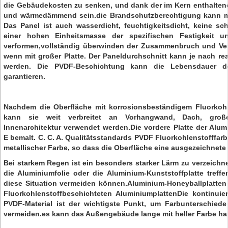
die Gebäudekosten zu senken, und dank der im Kern enthaltene
und wärmedämmend sein.die Brandschutzberechtigung kann mi
Das Panel ist auch wasserdicht, feuchtigkeitsdicht, keine sch
einer hohen Einheitsmasse der spezifischen Festigkeit und
verformen,vollständig überwinden der Zusammenbruch und Verf
wenn mit großer Platte. Der Paneldurchschnitt kann je nach r
werden. Die PVDF-Beschichtung kann die Lebensdauer d
garantieren.
Nachdem die Oberfläche mit korrosionsbeständigem Fluorkohl
kann sie weit verbreitet an Vorhangwand, Dach, groß
Innenarchitektur verwendet werden.Die vordere Platte der Alum
E bemalt. C. C. A. Qualitätsstandards PVDF Fluorkohlenstofffar
metallischer Farbe, so dass die Oberfläche eine ausgezeichnete
Bei starkem Regen ist ein besonders starker Lärm zu verzeichn
die Aluminiumfolie oder die Aluminium-Kunststoffplatte treff
diese Situation vermeiden können.Aluminium-Honeyballplatten
Fluorkohlenstoffbeschichteten AluminiumplattenDie kontinuie
PVDF-Material ist der wichtigste Punkt, um Farbunterschied
vermeiden.es kann das Außengebäude lange mit heller Farbe hal