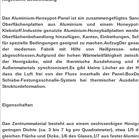
Das Aluminium-Honeypot-Panel ist ein zusammengefügtes Sand
Oberflächenplatten aus Aluminium und einem Honeypot-
Klebstoff.Industrie genutzte Aluminium-Honeyballplatten werde
Oberflächenbehandlung hinzufügen, Kanten, Einbettungen, Sch
für spezielle Bedingungen geeignet zu machen.AufzugDer gesa
der modernen Fabrik mit Hilfe von Heißpresse- oder
abgeschlossen.Aufgrund der hohen Wärmeleitfähigkeit zwisc
der Honigsäcke, wird die thermische Ausdehnung und K
Außenmaterials synchronisiert.Es gibt kleine Löcher an der 
dass die Luft frei von der Fluss innerhalb der Panel-BoxD
Schiebe-Festungsschnalle-System bei thermischer Ausdeh
Strukturdeformation.
Eigenschaften
Das Zentrummaterial besteht aus einem sechsseckigen Honigs
geringen Dichte (ca. 3 bis 7 kg pro Quadratmeter), etwa 1/5 
gleichen Fläche und Dicke, 1/6 des Glases,1/7 aus fester Alumin