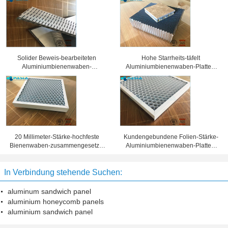
Solider Beweis-bearbeiteten
Hohe Starrheits-täfelt
Aluminiumbienenwaben-
Aluminiumbienenwaben-Platten,
Sandwich-Platten
Wabenkern 25 Millimeter Stärke-
Oberflächenbehandlung
20 Millimeter-Stärke-hochfeste
Kundengebundene Folien-Stärke-
Bienenwaben-zusammengesetzte
Aluminiumbienenwaben-Platten,
Platte 10 Jahre Garantiezeit-
Bienenwaben-Blechtafel
In Verbindung stehende Suchen:
aluminum sandwich panel
aluminium honeycomb panels
aluminium sandwich panel