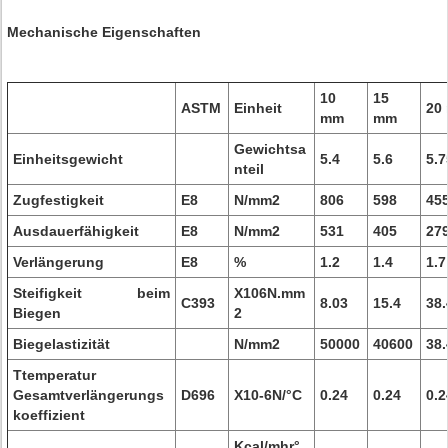
Mechanische Eigenschaften
10
15
ASTM
Einheit
20
mm
mm
Gewichtsa
Einheitsgewicht
5.4
5.6
5.7
nteil
Zugfestigkeit
E8
N/mm2
806
598
45
Ausdauerfähigkeit
E8
N/mm2
531
405
27
Verlängerung
E8
%
1.2
1.4
1.7
Steifigkeit beim
X106N.mm
C393
8.03
15.4
38.
Biegen
2
Biegelastizität
N/mm2
50000
40600
38.
Ttemperatur
Gesamtverlängerungs
D696
X10-6N/°C
0.24
0.24
0.2
koeffizient
Kcal/mhr°