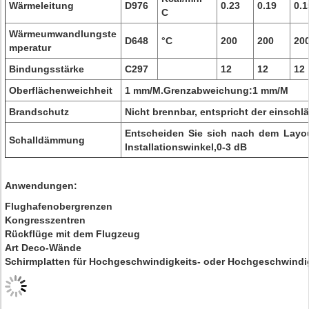
Wärmeleitung
D976
0.23
0.19
0.1
C
Wärmeumwandlungste
D648
°C
200
200
20
mperatur
Bindungsstärke
C297
12
12
12
Oberflächenweichheit
1 mm/M.Grenzabweichung:1 mm/M
Brandschutz
Nicht brennbar, entspricht der einsch
Entscheiden Sie sich nach dem Layo
Schalldämmung
Installationswinkel,0-3 dB
Anwendungen:
Flughafenobergrenzen
Kongresszentren
Rückflüge mit dem Flugzeug
Art Deco-Wände
Schirmplatten für Hochgeschwindigkeits- oder Hochgeschwind