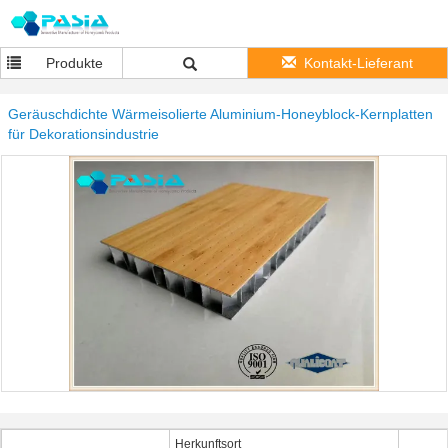
Produkte
Kontakt-Lieferant
Geräuschdichte Wärmeisolierte Aluminium-Honeyblock-Kernplatten
für Dekorationsindustrie
Herkunftsort