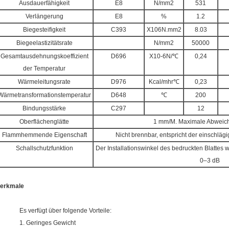
Ausdauerfähigkeit
E8
N/mm2
531
Verlängerung
E8
%
1.2
Biegesteifigkeit
C393
X106N.mm2
8.03
Biegeelastizitätsrate
N/mm2
50000
Gesamtausdehnungskoeffizient
D696
X10-6N/℃
0,24
der Temperatur
Wärmeleitungsrate
D976
Kcal/mhr℃
0,23
Wärmetransformationstemperatur
D648
℃
200
Bindungsstärke
C297
12
Oberflächenglätte
1 mm/M. Maximale Abweic
Flammhemmende Eigenschaft
Nicht brennbar, entspricht der einschlä
Schallschutzfunktion
Der Installationswinkel des bedruckten Blattes 
0–3 dB
erkmale
Es verfügt über folgende Vorteile:
1. Geringes Gewicht