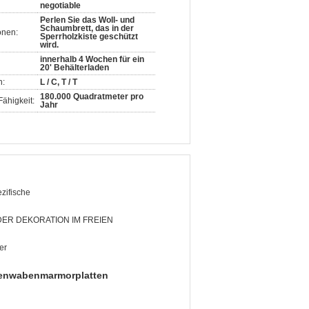
negotiable
Perlen Sie das Woll- und
Schaumbrett, das in der
onen:
Sperrholzkiste geschützt
wird.
innerhalb 4 Wochen für ein
20' Behälterladen
n:
L / C, T / T
180.000 Quadratmeter pro
ähigkeit:
Jahr
zifische
DER DEKORATION IM FREIEN
er
enwabenmarmorplatten