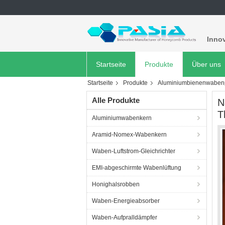
Innov
Startseite
Produkte
Über uns
Startseite
Produkte
Aluminiumbienenwabenp
Alle Produkte
N
T
Aluminiumwabenkern
Aramid-Nomex-Wabenkern
Waben-Luftstrom-Gleichrichter
EMI-abgeschirmte Wabenlüftung
Honighalsrobben
Waben-Energieabsorber
Waben-Aufpralldämpfer