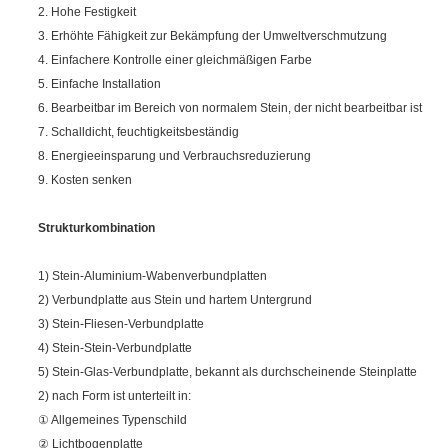
2. Hohe Festigkeit
3. Erhöhte Fähigkeit zur Bekämpfung der Umweltverschmutzung
4. Einfachere Kontrolle einer gleichmäßigen Farbe
5. Einfache Installation
6. Bearbeitbar im Bereich von normalem Stein, der nicht bearbeitbar ist
7. Schalldicht, feuchtigkeitsbeständig
8. Energieeinsparung und Verbrauchsreduzierung
9. Kosten senken
Strukturkombination
1) Stein-Aluminium-Wabenverbundplatten
2) Verbundplatte aus Stein und hartem Untergrund
3) Stein-Fliesen-Verbundplatte
4) Stein-Stein-Verbundplatte
5) Stein-Glas-Verbundplatte, bekannt als durchscheinende Steinplatte
2) nach Form ist unterteilt in:
① Allgemeines Typenschild
② Lichtbogenplatte