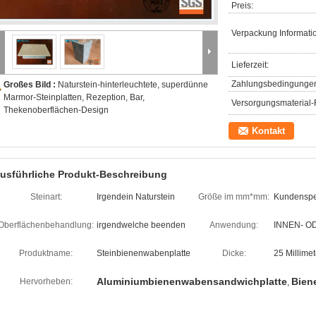
Preis:
Verpackung Informati
Lieferzeit:
Zahlungsbedingunge
Großes Bild :
Naturstein-hinterleuchtete, superdünne
Marmor-Steinplatten, Rezeption, Bar,
Versorgungsmaterial-F
Thekenoberflächen-Design
Kontakt
usführliche Produkt-Beschreibung
Steinart:
Irgendein Naturstein
Größe im mm*mm:
Kundenspe
Oberflächenbehandlung:
irgendwelche beenden
Anwendung:
INNEN- O
Produktname:
Steinbienenwabenplatte
Dicke:
25 Millimet
Aluminiumbienenwabensandwichplatte
Bien
Hervorheben:
,