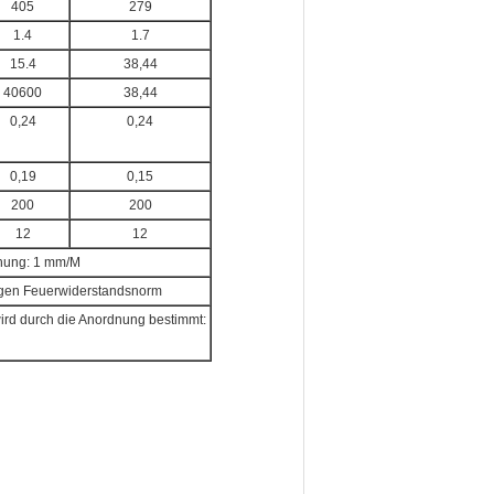
405
279
1.4
1.7
15.4
38,44
40600
38,44
0,24
0,24
0,19
0,15
200
200
12
12
hung: 1 mm/M
gigen Feuerwiderstandsnorm
wird durch die Anordnung bestimmt: