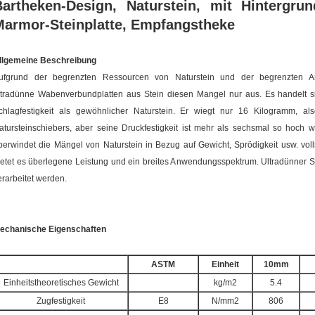
Bartheken-Design, Naturstein, mit Hintergru
Marmor-Steinplatte, Empfangstheke
llgemeine Beschreibung
ufgrund der begrenzten Ressourcen von Naturstein und der begrenzten Anw
ltradünne Wabenverbundplatten aus Stein diesen Mangel nur aus. Es handelt si
chlagfestigkeit als gewöhnlicher Naturstein. Er wiegt nur 16 Kilogramm, a
atursteinschiebers, aber seine Druckfestigkeit ist mehr als sechsmal so hoch w
berwindet die Mängel von Naturstein in Bezug auf Gewicht, Sprödigkeit usw. vol
ietet es überlegene Leistung und ein breites Anwendungsspektrum. Ultradünner S
erarbeitet werden.
echanische Eigenschaften
ASTM
Einheit
10mm
Einheitstheoretisches Gewicht
kg/m2
5.4
Zugfestigkeit
E8
N/mm2
806