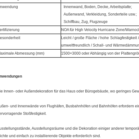
nwendung
Innenwand, Boden, Decke, Arbeitsplatte;
Außenwand, Verkleidung, Sonderteile usw.;
Schiffbau, Zug, Flugzeuge
ertifizierung
NOA für High Velocity Hurricane Zone/Warno
esonderheit
Leicht / große Fläche / hohe Schlagfestigkeit 
umweltfreundlich / Schall- und Wärmedämmu
aximale Abmessung (mm)
1500×3000 oder Abhängig von der Plattengr
nwendungen
ie Innen- oder Außendekoration für das Haus oder Bürogebäude, wo geringes Gewich
ußen- und Innenwände von Flughäfen, Busbahnhöfen und Bahnhöfen erfordern e
ervorragende Stoßfestigkeit.
usstellungsstände, Ausstellungsräume und die Dekoration einiger anderer temporär
eichte und einfach zu installierende Objekte erforderlich sind.