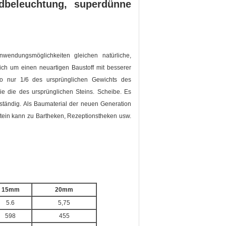
ndbeleuchtung, superdünne
endungsmöglichkeiten gleichen natürliche,
ch um einen neuartigen Baustoff mit besserer
lso nur 1/6 des ursprünglichen Gewichts des
ie die des ursprünglichen Steins. Scheibe. Es
lständig. Als Baumaterial der neuen Generation
tein kann zu Bartheken, Rezeptionstheken usw.
15mm
20mm
5.6
5,75
598
455