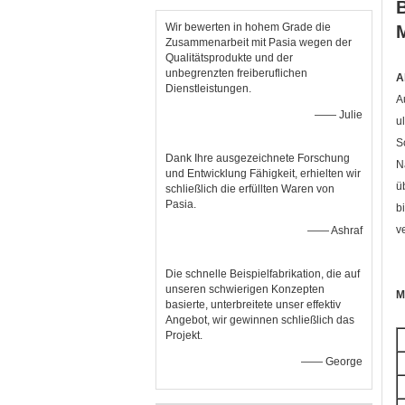
Wir bewerten in hohem Grade die
Zusammenarbeit mit Pasia wegen der
Qualitätsprodukte und der
unbegrenzten freiberuflichen
A
Dienstleistungen.
A
—— Julie
u
S
Dank Ihre ausgezeichnete Forschung
N
und Entwicklung Fähigkeit, erhielten wir
ü
schließlich die erfüllten Waren von
Pasia.
b
v
—— Ashraf
Die schnelle Beispielfabrikation, die auf
unseren schwierigen Konzepten
M
basierte, unterbreitete unser effektiv
Angebot, wir gewinnen schließlich das
Projekt.
—— George