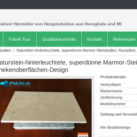
ativer Hersteller von Heizprodukten aus Honighals und MI
Fabrik Tour
Qualitätskontrolle
Kontakt
Referenzen
latten
Naturstein-hinterleuchtete, superdünne Marmor-Steinplatten, Rezeption
aturstein-hinterleuchtete, superdünne Marmor-Stei
hekenoberflächen-Design
Produktdetails:
Herkunftsort:
Markenname:
Zertifizierung:
Modellnummer:
Zahlung und Versan
Min Bestellmenge: