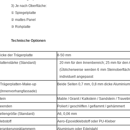
3) Je nach Oberfläche:
① Spiegelplatte
② mattes Panel
③ Rohplatte
Technische Optionen
icke der Trägerplatte
8-50 mm
lattenstärke (Standard)
20 mm für den Innenbereich; 25 mm für den
(Üblicherweise werden 6 mm Steinoberflä
individuell angepasst
Trägerplatten-Make-up
Beide Seiten 0,7 mm, 0,8 mm dicke Aluminium
(Innenvorhangfassade)
tein
Mable / Granit / Kalkstein / Sandstein / Traveti
eenden
Poliert / geschliffen / geflammt / gehämmert
ellengröße (Standard)
A6, 0,06 mm
lebstoff
Aero-Epoxidklebstoff oder PU-Kleber
erankerungsklammern
Aluminium oder Edelstahl