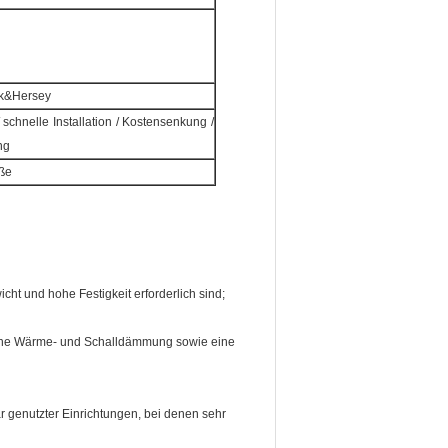
ck&Hersey
/ schnelle Installation / Kostensenkung /
ng
öße
t und hohe Festigkeit erforderlich sind;
ine Wärme- und Schalldämmung sowie eine
 genutzter Einrichtungen, bei denen sehr