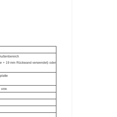
 Außenbereich
che + 19 mm Rückwand verwendet) oder
platte
n usw.