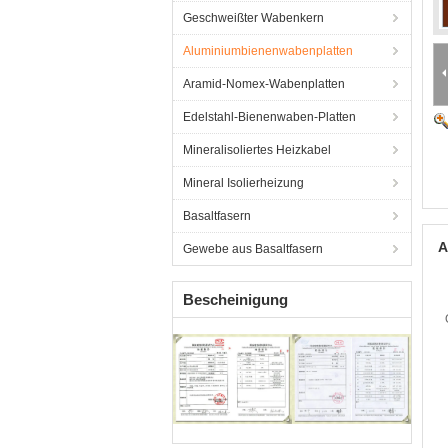
Geschweißter Wabenkern
Aluminiumbienenwabenplatten
Aramid-Nomex-Wabenplatten
Edelstahl-Bienenwaben-Platten
Mineralisoliertes Heizkabel
Mineral Isolierheizung
Basaltfasern
A
Gewebe aus Basaltfasern
Bescheinigung