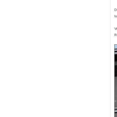
D
l
V
R