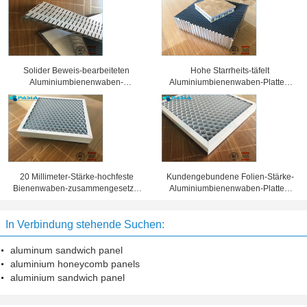
Solider Beweis-bearbeiteten
Hohe Starrheits-täfelt
Aluminiumbienenwaben-
Aluminiumbienenwaben-Platten,
Sandwich-Platten
Wabenkern 25 Millimeter Stärke-
Oberflächenbehandlung
20 Millimeter-Stärke-hochfeste
Kundengebundene Folien-Stärke-
Bienenwaben-zusammengesetzte
Aluminiumbienenwaben-Platten,
Platte 10 Jahre Garantiezeit-
Bienenwaben-Blechtafel
In Verbindung stehende Suchen:
aluminum sandwich panel
aluminium honeycomb panels
aluminium sandwich panel