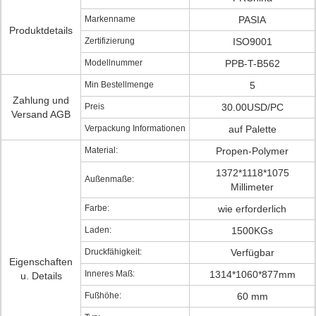
Markenname
PASIA
Produktdetails
Zertifizierung
ISO9001
Modellnummer
PPB-T-B562
Min Bestellmenge
5
Zahlung und
Preis
30.00USD/PC
Versand AGB
Verpackung Informationen
auf Palette
Material:
Propen-Polymer
1372*1118*1075
Außenmaße:
Millimeter
Farbe:
wie erforderlich
Laden:
1500KGs
Druckfähigkeit:
Verfügbar
Eigenschaften
Inneres Maß:
1314*1060*877mm
u. Details
Fußhöhe:
60 mm