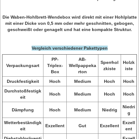
Die Waben-Hohlbrett-Wendebox wird direkt mit einer Hohlplatte
mit einer Dicke von 0,5 mm oder mehr geschnitten, gebogen,
geschweißt oder genagelt und hat eine kompakte Struktur.
Vergleich verschiedener Pakettypen
PP-
AB-
Sperrhol
Holzk
Verpackungsart
Triplex-
Wellpappeka
zkiste
iste
Box
rton
Druckfestigkeit
Hoch
Medium
Hoch
Hoch
Durchstoßfestigk
Hoch
Medium
Hoch
Hoch
eit
Niedri
Dämpfung
Hoch
Medium
Niedrig
g
Wetterbeständigk
Exzell
Exzellent
Gut
Exzellent
eit
ent
Diebstahlpräventi
Exzell