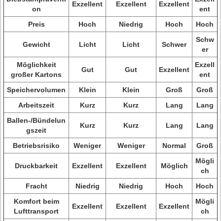
Exzellent
Exzellent
Exzellent
on
ent
Preis
Hoch
Niedrig
Hoch
Hoch
Schw
Gewicht
Licht
Licht
Schwer
er
Möglichkeit
Exzell
Gut
Gut
Exzellent
großer Kartons
ent
Speichervolumen
Klein
Klein
Groß
Groß
Arbeitszeit
Kurz
Kurz
Lang
Lang
Ballen-/Bündelun
Kurz
Kurz
Lang
Lang
gszeit
Betriebsrisiko
Weniger
Weniger
Normal
Groß
Mögli
Druckbarkeit
Exzellent
Exzellent
Möglich
ch
Fracht
Niedrig
Niedrig
Hoch
Hoch
Komfort beim
Mögli
Exzellent
Exzellent
Exzellent
Lufttransport
ch