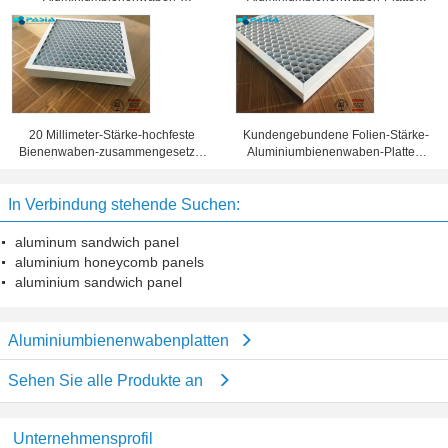
Sandwich-Platten
Wabenkern 25 Millimeter Stärke-
Oberflächenbehandlung
20 Millimeter-Stärke-hochfeste
Kundengebundene Folien-Stärke-
Bienenwaben-zusammengesetzte
Aluminiumbienenwaben-Platten,
Platte 10 Jahre Garantiezeit-
Bienenwaben-Blechtafel
In Verbindung stehende Suchen:
aluminum sandwich panel
aluminium honeycomb panels
aluminium sandwich panel
Aluminiumbienenwabenplatten
Sehen Sie alle Produkte an
Unternehmensprofil