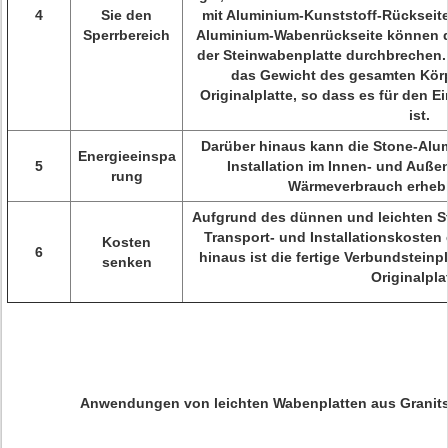
4
Sie den
mit Aluminium-Kunststoff-Rückseite
Sperrbereich
Aluminium-Wabenrückseite können d
der Steinwabenplatte durchbrechen. D
das Gewicht des gesamten Körpe
Originalplatte, so dass es für den E
ist.
Darüber hinaus kann die Stone-Alu
Energieeinspa
5
Installation im Innen- und Auß
rung
Wärmeverbrauch erhebl
Aufgrund des dünnen und leichten S
Transport- und Installationskosten
Kosten
6
hinaus ist die fertige Verbundsteinp
senken
Originalpla
Anwendungen von leichten Wabenplatten aus Granits