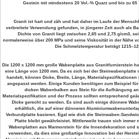
Gestein mit mindestens 20 Vol.-% Quarz und bis zu 65 V
Granit ist hart und zäh und hat daher im Laufe der Mensch
verbreitete Verwendung gefunden, in jüngerer Zeit auch als Ba
Dichte von Granit liegt zwischen 2,65 und 2,75 g/cm3, sei
normalerweise über 200 MPa und seine Viskosität in der Nähe vo
Die Schmelztemperatur beträgt 1215–12
Die 1200 x 1200 mm große Wabenplatte aus Granitfurnierstein h
eine Länge von 1200 mm. Da es sich bei der Steinwabenplatte 
handelt, können Dicke, Breite, Länge, Materialspezifikation
angepasst werden. Einige Kunden benötigen zum Beispiel für
dicken Wabenbalken aus Stein für die Aufhängung an 
Materialspezifikation und der Prozess sollten entsprechend ge
Dicke gerecht zu werden. Es sind auch einige dünnere Wab
erhältlich, die auf einer dünneren Aluminiumwabenunterla
Verbundplatte basieren. Egal wie dick die Steinwaben-Sandwichp
Platte bleibt gewährleistet. Mittlerweile trauen sich immer 
Wabenplatten aus Marmorstein für die Innendekoration und 
verwenden, da dies eine großartige Innovation bei der Herst