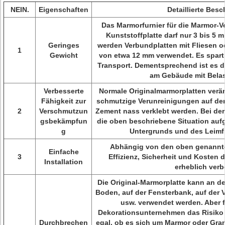
NEIN.
Eigenschaften
Detaillierte Bes
Das Marmorfurnier für die Marmor-V
Kunststoffplatte darf nur 3 bis 5 
Geringes
werden Verbundplatten mit Fliesen od
1
Gewicht
von etwa 12 mm verwendet. Es spart
Transport. Dementsprechend ist es di
am Gebäude mit Bela
Verbesserte
Normale Originalmarmorplatten verä
Fähigkeit zur
schmutzige Verunreinigungen auf der 
2
Verschmutzun
Zement nass verklebt werden. Bei de
gsbekämpfun
die oben beschriebene Situation auf
g
Untergrunds und des Leimfil
Abhängig von den oben genannt
Einfache
3
Effizienz, Sicherheit und Kosten 
Installation
erheblich verb
Die Original-Marmorplatte kann an 
Boden, auf der Fensterbank, auf der 
usw. verwendet werden. Aber f
Dekorationsunternehmen das Risiko 
Durchbrechen
egal, ob es sich um Marmor oder Gran