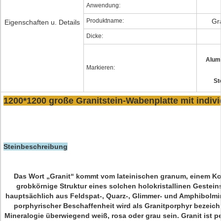
Anwendung:
Produktname:
Gr
Eigenschaften u. Details
Dicke:
Alum
Markieren:
St
1200*1200 große Granitstein-Wabenplatte mit indivi
Steinbeschreibung
Das Wort „Granit“ kommt vom lateinischen granum, einem Kor
grobkörnige Struktur eines solchen holokristallinen Gesteins
hauptsächlich aus Feldspat-, Quarz-, Glimmer- und Amphibolmine
porphyrischer Beschaffenheit wird als Granitporphyr bezeich
Mineralogie überwiegend weiß, rosa oder grau sein. Granit ist p