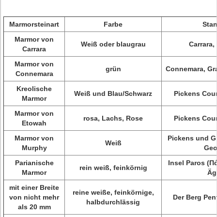
Marmorsteinart
Farbe
Stan
Marmor von
Weiß oder blaugrau
Carrara,
Carrara
Marmor von
grün
Connemara, Gra
Connemara
Kreolische
Weiß und Blau/Schwarz
Pickens Coun
Marmor
Marmor von
rosa, Lachs, Rose
Pickens Coun
Etowah
Marmor von
Pickens und Gi
Weiß
Murphy
Geo
Parianische
Insel Paros (Π
rein weiß, feinkörnig
Marmor
Äg
mit einer Breite
reine weiße, feinkörnige,
von nicht mehr
Der Berg Pent
halbdurchlässig
als 20 mm