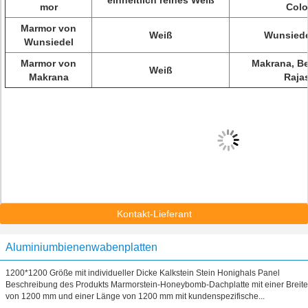
einheitlich reines Weiß
mor
Colo
Marmor von
Weiß
Wunsiede
Wunsiedel
Marmor von
Makrana, Be
Weiß
Makrana
Raja
Kontakt-Lieferant
Aluminiumbienenwabenplatten
1200*1200 Größe mit individueller Dicke Kalkstein Stein Honighals Panel
Beschreibung des Produkts Marmorstein-Honeybomb-Dachplatte mit einer Breite
von 1200 mm und einer Länge von 1200 mm mit kundenspezifische...