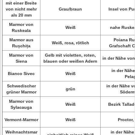
mit einer Breite
von nicht mehr
Grau/braun
Insel von Pu
als 20 mm
Marmor von
Weiß
nahe Ruskea
Ruskeala
Marmor aus
Poiana Ru
Weiß, rosa, rötlich
Rușchița
Grafschaft C
Marmor von
Gelb mit violetten, roten,
in der Nähe von
Siena
blauen oder weißen Adern
in der Nähe
Bianco Sivec
Weiß
Pela
Schwedischer
in der Nähe v
grün
grüner Marmor
Söderm
Marmor von
Weiß
Bezirk Talla
Sylacauga
Vermont-Marmor
Weiß
Proctor,
Weihnachtsmar
in der Nähe