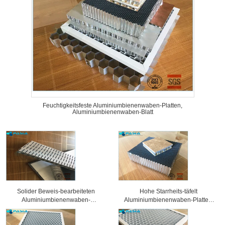
Feuchtigkeitsfeste Aluminiumbienenwaben-Platten,
Aluminiumbienenwaben-Blatt
Solider Beweis-bearbeiteten
Hohe Starrheits-täfelt
Aluminiumbienenwaben-
Aluminiumbienenwaben-Platten,
Sandwich-Platten
Wabenkern 25 Millimeter Stärke-
Oberflächenbehandlung