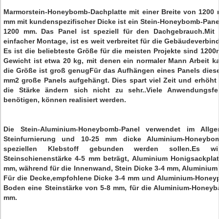
Marmorstein-Honeybomb-Dachplatte mit einer Breite von 1200
mm mit kundenspezifischer Dicke ist ein Stein-Honeybomb-Panel
1200 mm. Das Panel ist speziell für den Dachgebrauch.Mit
einfacher Montage, ist es weit verbreitet für die Gebäudeverb
Es ist die beliebteste Größe für die meisten Projekte sind 12
Gewicht ist etwa 20 kg, mit denen ein normaler Mann Arbeit k
die Größe ist groß genugFür das Aufhängen eines Panels diese
mm2 große Panels aufgehängt. Dies spart viel Zeit und erhöht 
die Stärke ändern sich nicht zu sehr..Viele Anwendungsfel
benötigen, können realisiert werden.
Die Stein-Aluminium-Honeybomb-Panel verwendet im Allg
Steinfurnierung und 10-25 mm dicke Aluminium-Honeybom
speziellen Klebstoff gebunden werden sollen.Es w
Steinschienenstärke 4-5 mm beträgt, Aluminium Honigsackplat
mm, während für die Innenwand, Stein Dicke 3-4 mm, Aluminium
Für die Decke,empfohlene Dicke 3-4 mm und Aluminium-Honeyp
Boden eine Steinstärke von 5-8 mm, für die Aluminium-Honeybal
mm.