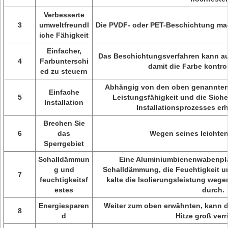
Verbesserte
3
umweltfreundl
Die PVDF- oder PET-Beschichtung ma
iche Fähigkeit
Einfacher,
Das Beschichtungsverfahren kann au
4
Farbunterschi
damit die Farbe kontrol
ed zu steuern
Abhängig von den oben genannten
Einfache
5
Leistungsfähigkeit und die Siche
Installation
Installationsprozesses erh
Brechen Sie
6
das
Wegen seines leichte
Sperrgebiet
Schalldämmun
Eine Aluminiumbienenwabenplat
g und
Schalldämmung, die Feuchtigkeit
7
feuchtigkeitsf
kalte die Isolierungsleistung weg
estes
durch.
Energiesparen
Weiter zum oben erwähnten, kann 
8
d
Hitze groß verr