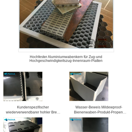
Hochfester Aluminiumwabenkern für Zug-und
Hochgeschwindigkeitszug-Innenraum-Platten
Kundenspezifischer
Wasser-Beweis Mildewproof-
wiederverwendbarer hohler Brett-
Bienenwaben-Produkt-Propen-
Triplex Kasten-langes Leben
Polymer TriplexBox
sicher und bequem