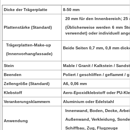
Dicke der Trägerplatte
8-50 mm
20 mm für den Innenbereich; 25
Plattenstärke (Standard)
(Üblicherweise werden 6 mm St
verwendet) oder individuell ang
Trägerplatten-Make-up
Beide Seiten 0,7 mm, 0,8 mm dick
(Innenvorhangfassade)
Stein
Mable / Granit / Kalkstein / Sandst
Beenden
Poliert / geschliffen / geflammt /
Zellengröße (Standard)
A6, 0,06 mm
Klebstoff
Aero-Epoxidklebstoff oder PU-Kl
Verankerungsklammern
Aluminium oder Edelstahl
Innenwand, Boden, Decke, Arbeit
Außenwand, Verkleidung, Sonder
Anwendung
Schiffbau, Zug, Flugzeuge