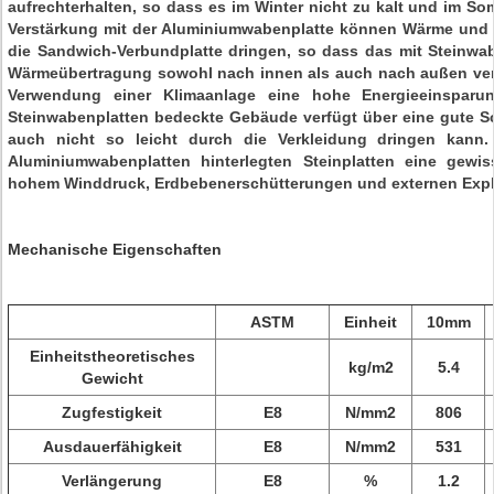
aufrechterhalten, so dass es im Winter nicht zu kalt und im So
Verstärkung mit der Aluminiumwabenplatte können Wärme und Sch
die Sandwich-Verbundplatte dringen, so dass das mit Steinwa
Wärmeübertragung sowohl nach innen als auch nach außen ver
Verwendung einer Klimaanlage eine hohe Energieeinsparun
Steinwabenplatten bedeckte Gebäude verfügt über eine gute S
auch nicht so leicht durch die Verkleidung dringen kann.
Aluminiumwabenplatten hinterlegten Steinplatten eine gewiss
hohem Winddruck, Erdbebenerschütterungen und externen Expl
Mechanische Eigenschaften
ASTM
Einheit
10mm
Einheitstheoretisches
kg/m2
5.4
Gewicht
Zugfestigkeit
E8
N/mm2
806
Ausdauerfähigkeit
E8
N/mm2
531
Verlängerung
E8
%
1.2