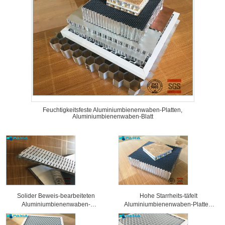
Feuchtigkeitsfeste Aluminiumbienenwaben-Platten,
Aluminiumbienenwaben-Blatt
Solider Beweis-bearbeiteten
Hohe Starrheits-täfelt
Aluminiumbienenwaben-
Aluminiumbienenwaben-Platten,
Sandwich-Platten
Wabenkern 25 Millimeter Stärke-
Oberflächenbehandlung