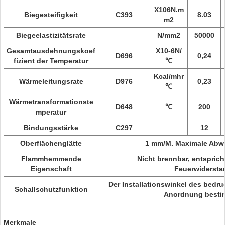
X106N.m
Biegesteifigkeit
C393
8.03
m2
Biegeelastizitätsrate
N/mm2
50000
Gesamtausdehnungskoef
X10-6N/
D696
0,24
fizient der Temperatur
℃
Kcal/mhr
Wärmeleitungsrate
D976
0,23
℃
Wärmetransformationste
D648
℃
200
mperatur
Bindungsstärke
C297
12
Oberflächenglätte
1 mm/M. Maximale Abw
Flammhemmende
Nicht brennbar, entsprich
Eigenschaft
Feuerwiderst
Der Installationswinkel des bedru
Schallschutzfunktion
Anordnung besti
Merkmale