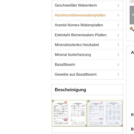
Geschweißter Wabenkern
Aluminiumbienenwabenplatten
Aramid-Nomex-Wabenplatten
Edelstahl-Bienenwaben-Platten
Mineralisoliertes Heizkabel
A
Mineral Isolierheizung
Basaltfasern
Gewebe aus Basaltfasern
Bescheinigung
R
B