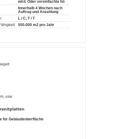
wird. Oder vereinfachte hö
Innerhalb 4 Wochen nach
Auftrag und Anzahlung
n:
L / C, T / T
ähigkeit:
500.000 m2 pro Jahr
iegelt
m, usw.
anitplatten
e für Gebäudeoberfläche