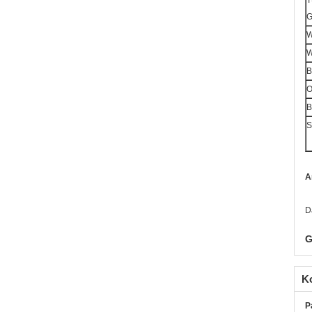
T
G
W
W
B
O
B
S
A
D
G
K
P