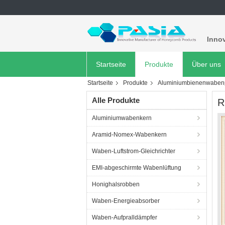
Innov
Startseite
Produkte
Über uns
Startseite
Produkte
Aluminiumbienenwabenp
Alle Produkte
R
Aluminiumwabenkern
Aramid-Nomex-Wabenkern
Waben-Luftstrom-Gleichrichter
EMI-abgeschirmte Wabenlüftung
Honighalsrobben
Waben-Energieabsorber
Waben-Aufpralldämpfer