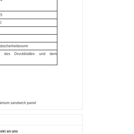
24
15
0
ndsicherheitsnorm
t des Druckblattes und dem
inium sandwich panel
rekt an uns