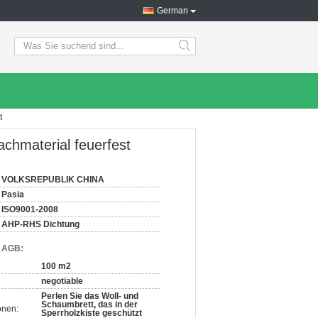
German
search
t
achmaterial feuerfest
VOLKSREPUBLIK CHINA
Pasia
ISO9001-2008
AHP-RHS Dichtung
d AGB:
100 m2
negotiable
Perlen Sie das Woll- und
Schaumbrett, das in der
onen:
Sperrholzkiste geschützt