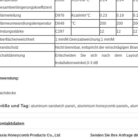
temperatur
D696
X10-6N/°C
0.24
0.24
0.
esamtverlängerungskoeffizient
ärmeleitung
D976
Kcal/mhr°C
0.23
0.19
0.
ärmeumwandlungstemperatur
D648
°C
200
200
20
indungsstärke
C297
12
12
12
berflächenweichheit
1 mm/M.Grenzabweichung:1 mm/M
randschutz
Nicht brennbar, entspricht der einschlägigen Bra
challdämmung
Entscheiden Sie sich nach dem Layou
Installationswinkel,0-3 dB
nwendung:
achdecke
,
,
röße und Tag:
aluminum sandwich panel
aluminium honeycomb panels
alum
ontaktdaten
asia Honeycomb Products Co., Ltd
Senden Sie Ihre Anfrage di