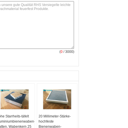
(
0
/ 3000)
he Starrheits-täfelt
20 Millimeter-Stärke-
uminiumbienenwaben-
hochfeste
atten, Wabenkern 25
Bienenwaben-