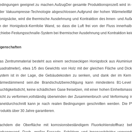
edingungen geeignet zu machen.AufzugDer gesamte Produktionsprozeß wird in d
der Vakuumpresse-Technologie abgeschlossen.Aufgrund der hohen Wärmeleitfäh
onigsäcke, wird die thermische Ausdehnung und Kontraktion des Innen- und Außen
n der Honigstock-Kernfolie Wand, so dass die Luft frei von der Fluss innerha
chiebe-Festungsschnalle-System bei thermischer Ausdehnung und Kontraktion kein
igenschaften
as Zentrummaterial besteht aus einem sechsseckigen Honigstock aus Aluminium 
uadratmeter), etwa 1/5 des Gewichts von Holz mit der gleichen Fläche und Dick
ystem ist in der Lage, die Gebäudekosten zu senken, und dank der im Kern 
ärmedämmend sein.die Brandschutzberechtigung kann mindestens B1-Level 
euchtigkeitsdicht, keine schädlichen Gase freisetzen, mit einer hohen Einheitsmasse
eicht zu verformen,vollständig überwinden der Zusammenbruch und Verformung in 
aneldurchschnitt kann je nach realen Bedingungen geschnitten werden. Die
rodukts über 30 Jahre garantieren.
achdem die Oberfläche mit korrosionsbeständigem Fluorkohlenstoffharz be