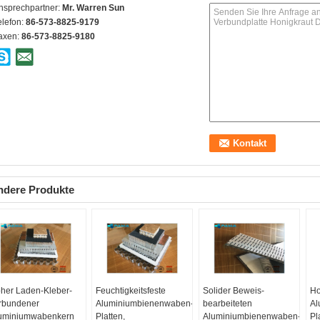
nsprechpartner:
Mr. Warren Sun
elefon:
86-573-8825-9179
axen:
86-573-8825-9180
ndere Produkte
her Laden-Kleber-
Feuchtigkeitsfeste
Solider Beweis-
Ho
rbundener
Aluminiumbienenwaben-
bearbeiteten
Al
uminiumwabenkern
Platten,
Aluminiumbienenwaben-
Pl