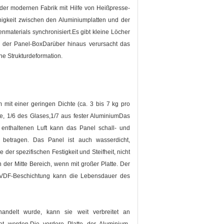
er modernen Fabrik mit Hilfe von Heißpresse-
igkeit zwischen den Aluminiumplatten und der
materials synchronisiert.Es gibt kleine Löcher
lb der Panel-BoxDarüber hinaus verursacht das
e Strukturdeformation.
mit einer geringen Dichte (ca. 3 bis 7 kg pro
e, 1/6 des Glases,1/7 aus fester AluminiumDas
enthaltenen Luft kann das Panel schall- und
betragen. Das Panel ist auch wasserdicht,
 der spezifischen Festigkeit und Steifheit, nicht
der Mitte Bereich, wenn mit großer Platte. Der
 PVDF-Beschichtung kann die Lebensdauer des
handelt wurde, kann sie weit verbreitet an