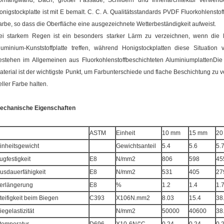
orhangwand, Dach, großer Fassade, Schildern und Innenarchitektur verwend
onigstockplatte ist mit E bemalt. C. C. A. Qualitätsstandards PVDF Fluorkohlensto
arbe, so dass die Oberfläche eine ausgezeichnete Wetterbeständigkeit aufweist.
ei starkem Regen ist ein besonders starker Lärm zu verzeichnen, wenn die R
luminium-Kunststoffplatte treffen, während Honigstockplatten diese Situation
estehen im Allgemeinen aus Fluorkohlenstoffbeschichteten AluminiumplattenDie
aterial ist der wichtigste Punkt, um Farbunterschiede und flache Beschichtung z
eller Farbe halten.
echanische Eigenschaften
ASTM
Einheit
10 mm
15 mm
20
inheitsgewicht
Gewichtsanteil
5.4
5.6
5.
ugfestigkeit
E8
N/mm2
806
598
45
usdauerfähigkeit
E8
N/mm2
531
405
27
erlängerung
E8
%
1.2
1.4
1.
teifigkeit beim Biegen
C393
X106N.mm2
8.03
15.4
38
iegelastizität
N/mm2
50000
40600
38