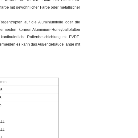
et werden.Die vordere Platte der Aluminium-
fffarbe mit gewöhnlicher Farbe oder metallischer
egentropfen auf die Aluminiumfolie oder die
 vermeiden können.Aluminium-Honeyballplatten
 kontinuierliche Rollenbeschichtung mit PVDF-
u vermeiden.es kann das Außengebäude lange mit
 mm
75
5
9
7
.44
.44