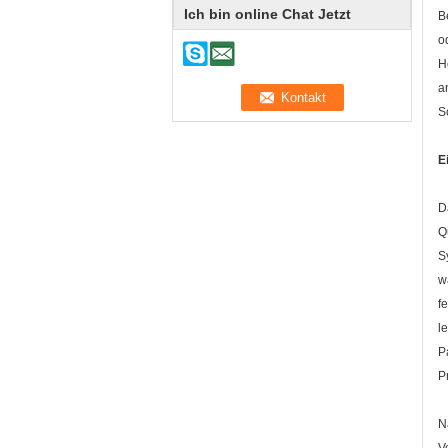
Ich bin online Chat Jetzt
B
o
H
a
S
E
D
Q
S
w
f
l
P
P
N