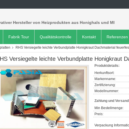
ativer Hersteller von Heizprodukten aus Honighals und MI
Fabrik Tour
Qualitätskontrolle
Kontakt
Referenzen
latten
RHS Versiegelte leichte Verbundplatte Honigkraut Dachmaterial feuerfes
HS Versiegelte leichte Verbundplatte Honigkraut D
Produktdetails:
Herkunftsort:
Markenname:
Zertifizierung:
Modellnummer:
Zahlung und Versan
Min Bestellmenge:
Preis:
Verpackung Informati