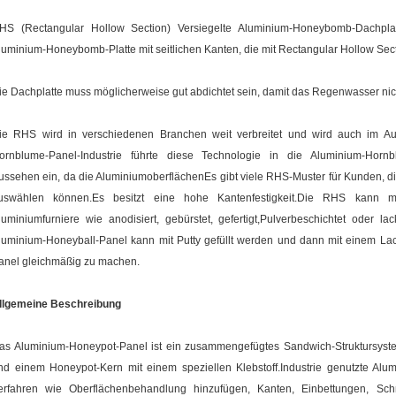
HS (Rectangular Hollow Section) Versiegelte Aluminium-Honeybomb-Dachplat
luminium-Honeybomb-Platte mit seitlichen Kanten, die mit Rectangular Hollow Sect
ie Dachplatte muss möglicherweise gut abdichtet sein, damit das Regenwasser nicht
ie RHS wird in verschiedenen Branchen weit verbreitet und wird auch im Au
ornblume-Panel-Industrie führte diese Technologie in die Aluminium-Hornb
ussehen ein, da die AluminiumoberflächenEs gibt viele RHS-Muster für Kunden, d
uswählen können.Es besitzt eine hohe Kantenfestigkeit.Die RHS kann m
luminiumfurniere wie anodisiert, gebürstet, gefertigt,Pulverbeschichtet ode
luminium-Honeyball-Panel kann mit Putty gefüllt werden und dann mit einem La
anel gleichmäßig zu machen.
llgemeine Beschreibung
as Aluminium-Honeypot-Panel ist ein zusammengefügtes Sandwich-Struktursyst
nd einem Honeypot-Kern mit einem speziellen Klebstoff.Industrie genutzte Alu
erfahren wie Oberflächenbehandlung hinzufügen, Kanten, Einbettungen, Sch