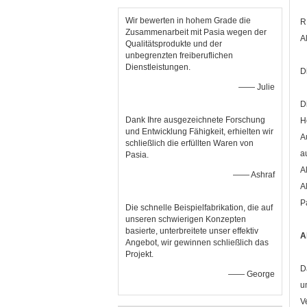
Wir bewerten in hohem Grade die
R
Zusammenarbeit mit Pasia wegen der
A
Qualitätsprodukte und der
unbegrenzten freiberuflichen
Dienstleistungen.
D
—— Julie
D
Dank Ihre ausgezeichnete Forschung
H
und Entwicklung Fähigkeit, erhielten wir
A
schließlich die erfüllten Waren von
a
Pasia.
A
—— Ashraf
A
P
Die schnelle Beispielfabrikation, die auf
unseren schwierigen Konzepten
basierte, unterbreitete unser effektiv
A
Angebot, wir gewinnen schließlich das
Projekt.
D
—— George
u
V