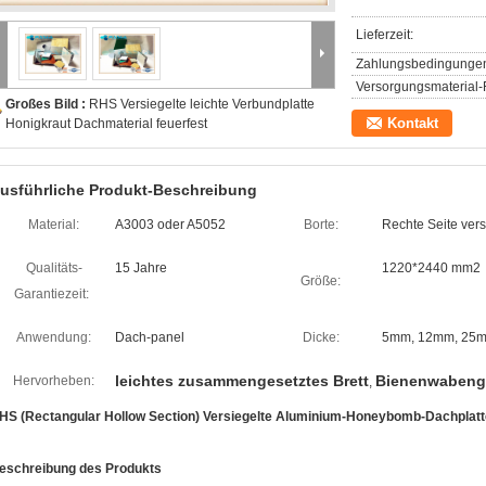
Lieferzeit:
Zahlungsbedingunge
Versorgungsmaterial-F
Großes Bild :
RHS Versiegelte leichte Verbundplatte
Kontakt
Honigkraut Dachmaterial feuerfest
usführliche Produkt-Beschreibung
Material:
A3003 oder A5052
Borte:
Rechte Seite vers
Qualitäts-
15 Jahre
1220*2440 mm2
Größe:
Garantiezeit:
Anwendung:
Dach-panel
Dicke:
5mm, 12mm, 25m
leichtes zusammengesetztes Brett
Bienenwabengr
Hervorheben:
,
HS (Rectangular Hollow Section) Versiegelte Aluminium-Honeybomb-Dachplatt
eschreibung des Produkts