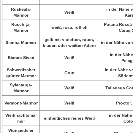
Ruskeala-
in der Nähe 
Weiß
Marmor
Kare
Rușchița-
Poiana Ruscă-
weiß, rosa, rötlich
Marmor
Caraș-
gelb mit violetten, roten,
Sienna-Marmor
in der Nähe von
blauen oder weißen Adern
in der Nähe
Bianco Sivec
Weiß
Pelag
Schwedischer
in der Nähe v
Grün
grüner Marmor
Söderm
Sylacauga-
Weiß
Talladega Co
Marmor
Vermont-Marmor
Weiß
Proctor,
Weihnachtsmar
in der Nähe
einheitliches reines Weiß
mor
Colo
Wunsiedeler