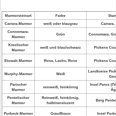
Marmorsteinart
Farbe
Stan
Carrara-Marmor
weiß oder blaugrau
Carrara,
Connemara-
Grün
Connemara, Gra
Marmor
Kreolischer
weiß und blau/schwarz
Pickens Cou
Marmor
Etowah-Marmor
Rosa, Lachs, Rose
Pickens Cou
Landkreise Pick
Murphy-Marmor
Weiß
Geo
Parischer
Insel Paros (Π
reinweiß, feinkörnig
Marmor
Äg
Pentelischer
Reinweiß, feinkörnig,
Berg Pentel
Marmor
halbtransluzent
Purbeck-Marmor
Grau/Braun
Insel Purb