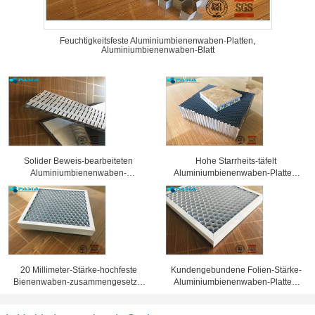
Feuchtigkeitsfeste Aluminiumbienenwaben-Platten,
Aluminiumbienenwaben-Blatt
Solider Beweis-bearbeiteten
Hohe Starrheits-täfelt
Aluminiumbienenwaben-
Aluminiumbienenwaben-Platten,
Sandwich-Platten
Wabenkern 25 Millimeter Stärke-
Oberflächenbehandlung
20 Millimeter-Stärke-hochfeste
Kundengebundene Folien-Stärke-
Bienenwaben-zusammengesetzte
Aluminiumbienenwaben-Platten,
Platte 10 Jahre Garantiezeit-
Bienenwaben-Blechtafel