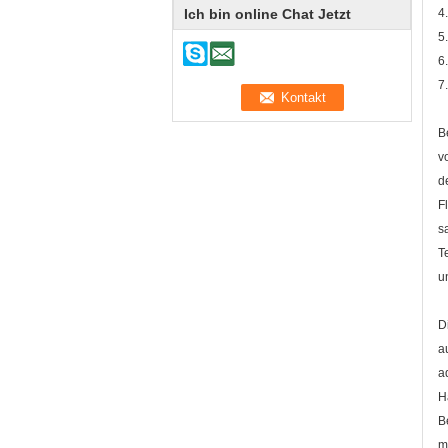
Ich bin online Chat Jetzt
4
5
6
7
B
v
d
F
s
T
u
D
a
a
H
B
m