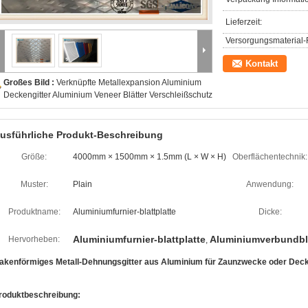
Lieferzeit:
Versorgungsmaterial-F
Kontakt
Großes Bild :
Verknüpfte Metallexpansion Aluminium
Deckengitter Aluminium Veneer Blätter Verschleißschutz
usführliche Produkt-Beschreibung
Größe:
4000mm × 1500mm × 1.5mm (L × W × H)
Oberflächentechnik:
Muster:
Plain
Anwendung:
Produktname:
Aluminiumfurnier-blattplatte
Dicke:
Aluminiumfurnier-blattplatte
Aluminiumverbundb
Hervorheben:
,
akenförmiges Metall-Dehnungsgitter aus Aluminium für Zaunzwecke oder Dec
roduktbeschreibung: