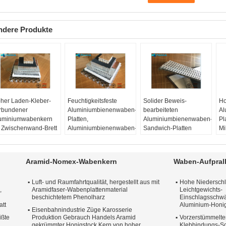
ndere Produkte
her Laden-Kleber-
Feuchtigkeitsfeste
Solider Beweis-
Ho
rbundener
Aluminiumbienenwaben-
bearbeiteten
Al
uminiumwabenkern
Platten,
Aluminiumbienenwaben-
Pl
r Zwischenwand-Brett
Aluminiumbienenwaben-
Sandwich-Platten
Mi
terial:
A5052
Blatt
Oberflächenbehandlung
Ma
erflächentechnik:
Material:
A3003
Material:
A3003
Ob
iffelt
Oberflächentechnik:
Oberflächentechnik:
An
Aramid-Nomex-Wabenkern
Waben-Aufpral
alitäts-Garantiezeit:
Busch gehämmert
Bearbeitet
Qu
 Jahre oder 15 Jahre.
Qualitäts-Garantiezeit:
Qualitäts-Garantiezeit:
10
Luft- und Raumfahrtqualität, hergestellt aus mit
Hohe Niederschla
öße:
8mm
10 Jahre
10 Jahre
Gr
,
Aramidfaser-Wabenplattenmaterial
Leichtgewichts-
itenlänge
Größe:
800mm x
Größe:
600mm x
6
beschichtetem Phenolharz
Einschlagsschw
800mm
600mm
att
Aluminium-Honig
Eisenbahnindustrie Züge Karosserie
ißte
Produktion Gebrauch Handels Aramid
Vorzerstümmelte
gekrümmter Honigstock Kern von hoher
Klebbindungs-S