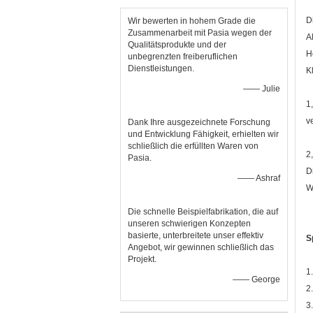
D
Wir bewerten in hohem Grade die
Zusammenarbeit mit Pasia wegen der
A
Qualitätsprodukte und der
H
unbegrenzten freiberuflichen
Dienstleistungen.
K
—— Julie
1
v
Dank Ihre ausgezeichnete Forschung
und Entwicklung Fähigkeit, erhielten wir
schließlich die erfüllten Waren von
2
Pasia.
D
—— Ashraf
W
Die schnelle Beispielfabrikation, die auf
unseren schwierigen Konzepten
basierte, unterbreitete unser effektiv
S
Angebot, wir gewinnen schließlich das
Projekt.
1
—— George
2
3