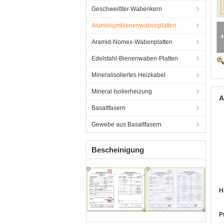
Geschweißter Wabenkern
Aluminiumbienenwabenplatten
Aramid-Nomex-Wabenplatten
Edelstahl-Bienenwaben-Platten
Mineralisoliertes Heizkabel
Mineral Isolierheizung
A
Basaltfasern
Gewebe aus Basaltfasern
Bescheinigung
H
P