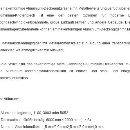
ie hakenförmige Aluminium-Deckengitterserie mit Metallerweiterung verfügt über ei
luminium-Knotenblech ist eine der besten Optionen für moderne Bür
ochgeschwindigkeitsbahnhöfe, große Einkaufszentren und andere Gebäude. Di
limaanlagenzubehörteile können am hakenförmigen Aluminium-Deckengitter mit Met
, Metallausdehnungsgitter mit Metallrahmenskelett zur Bildung einer transparen
erdeckter Skelettmöglichkeit zur Auswahl;
, die Struktur für das hakenförmige Metall-Dehnungs-Aluminium-Deckengitter ist 
ie Aluminium-Deckeninstallationsstruktur ist einfach und stabil und eini
indschutzfunktion.
pezifikation:
. Aluminiumlegierung 1100, 3003 oder 5052
. Die maximale Größe beträgt 6000 mm × 2000 mm (L × B).
. Normale Aluminiumdicke: 1,5 mm/2,0 mm/2,5 mm/3,0 mm/4,0 mm