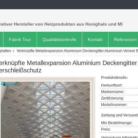
ativer Hersteller von Heizprodukten aus Honighals und MI
Fabrik Tour
Qualitätskontrolle
Kontakt
Referenzen
latten
Verknüpfte Metallexpansion Aluminium Deckengitter Aluminium Veneer Bl
erknüpfte Metallexpansion Aluminium Deckengitter
erschleißschutz
Produktdetails:
Herkunftsort:
Markenname:
Zertifizierung:
Modellnummer:
Zahlung und Versan
Min Bestellmenge:
Preis:
Verpackung Informati