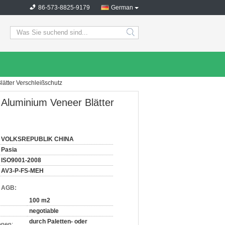
86-573-8825-9179
German
search
ätter Verschleißschutz
 Aluminium Veneer Blätter
VOLKSREPUBLIK CHINA
Pasia
ISO9001-2008
AV3-P-FS-MEH
d AGB:
100 m2
negotiable
durch Paletten- oder
onen: