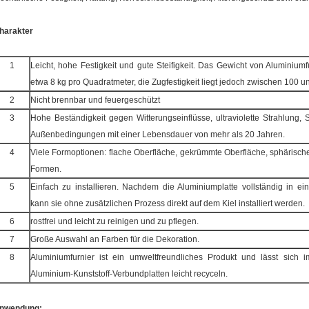
harakter
1
Leicht, hohe Festigkeit und gute Steifigkeit. Das Gewicht von Aluminiumf
etwa 8 kg pro Quadratmeter, die Zugfestigkeit liegt jedoch zwischen 100 
2
Nicht brennbar und feuergeschützt
3
Hohe Beständigkeit gegen Witterungseinflüsse, ultraviolette Strahlung
Außenbedingungen mit einer Lebensdauer von mehr als 20 Jahren.
4
Viele Formoptionen: flache Oberfläche, gekrümmte Oberfläche, sphärisc
Formen.
5
Einfach zu installieren. Nachdem die Aluminiumplatte vollständig in ei
kann sie ohne zusätzlichen Prozess direkt auf dem Kiel installiert werden.
6
rostfrei und leicht zu reinigen und zu pflegen.
7
Große Auswahl an Farben für die Dekoration.
8
Aluminiumfurnier ist ein umweltfreundliches Produkt und lässt sich
Aluminium-Kunststoff-Verbundplatten leicht recyceln.
nwendung: