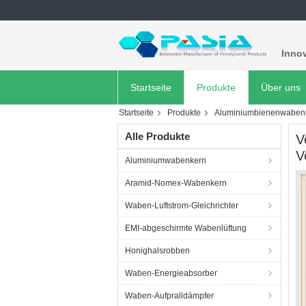
Innov
Startseite
Produkte
Über uns
Startseite
Produkte
Aluminiumbienenwabenp
Alle Produkte
V
V
Aluminiumwabenkern
Aramid-Nomex-Wabenkern
Waben-Luftstrom-Gleichrichter
EMI-abgeschirmte Wabenlüftung
Honighalsrobben
Waben-Energieabsorber
Waben-Aufpralldämpfer