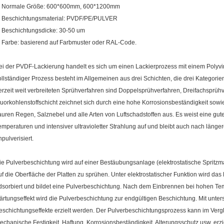
. Normale Größe: 600*600mm, 600*1200mm
. Beschichtungsmaterial: PVDF/PE/PULVER
. Beschichtungsdicke: 30-50 um
. Farbe: basierend auf Farbmuster oder RAL-Code.
ei der PVDF-Lackierung handelt es sich um einen Lackierprozess mit einem Polyvi
ollständiger Prozess besteht im Allgemeinen aus drei Schichten, die drei Kategori
erzeit weit verbreiteten Sprühverfahren sind Doppelsprühverfahren, Dreifachsprüh
luorkohlenstoffschicht zeichnet sich durch eine hohe Korrosionsbeständigkeit sowi
auren Regen, Salznebel und alle Arten von Luftschadstoffen aus. Es weist eine gu
emperaturen und intensiver ultravioletter Strahlung auf und bleibt auch nach lä
npulverisiert.
ie Pulverbeschichtung wird auf einer Bestäubungsanlage (elektrostatische Spritzm
uf die Oberfläche der Platten zu sprühen. Unter elektrostatischer Funktion wird das
dsorbiert und bildet eine Pulverbeschichtung. Nach dem Einbrennen bei hohen T
ärtungseffekt wird die Pulverbeschichtung zur endgültigen Beschichtung. Mit unte
eschichtungseffekte erzielt werden. Der Pulverbeschichtungsprozess kann im Ver
echanische Festigkeit, Haftung, Korrosionsbeständigkeit, Alterungsschutz usw. erzi