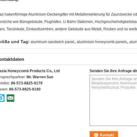
as hakenförmige Aluminium-Deckengitter mit Metallerweiterung für Zaunzwecke ode
ereiche wie Bürogebäude, Flughäfen, U-Bahn-Stationen, Hochgeschwindigkeitsbahn
ars, Tanzlokale, Einkaufszentren, andere Gebäude aus Metall, Pocken und so weite
,
,
röße und Tag:
aluminum sandwich panel
aluminium honeycomb panels
alum
ontaktdaten
asia Honeycomb Products Co., Ltd
Senden Sie Ihre Anfrage di
nsprechpartner:
Mr. Warren Sun
elefon:
86-573-8825-9179
axen:
86-573-8825-9180