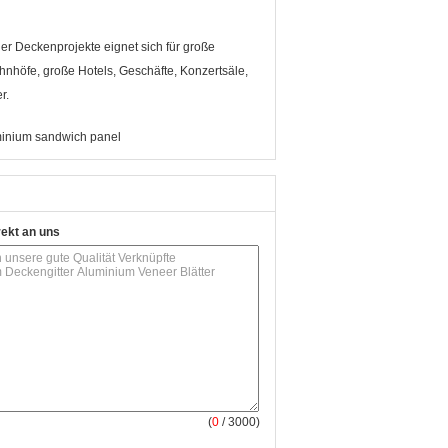
r Deckenprojekte eignet sich für große
höfe, große Hotels, Geschäfte, Konzertsäle,
r.
inium sandwich panel
rekt an uns
(
0
/ 3000)