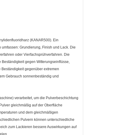
nylidenfluoridharz (KANAR500). Ein
en umfassen: Grundierung, Finish und Lack. Die
verfahren oder Vierfachsprühverfahren. Die
e Beständigkeit gegen Witterungseinflüsse,
te Beständigkeit gegenüber extremen
ngerem Gebrauch sonnenbeständig und
aschine) verarbeitet, um die Pulverbeschichtung
 Pulver gleichmäßig auf der Oberfläche
emperaturen und dem gleichmäßigen
rschiedlichen Pulvern können unterschiedliche
gleich zum Lackieren bessere Auswirkungen auf
elen.