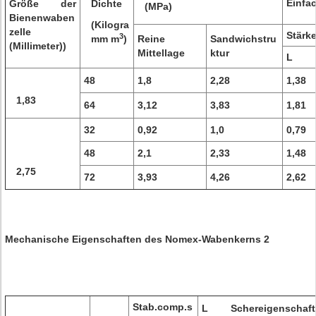
Einfa
Größe der
Dichte
(MPa)
Bienenwaben
(Kilogra
zelle
Stärk
3
mm m
)
Reine
Sandwichstru
(Millimeter))
Mittellage
ktur
L
48
1,8
2,28
1,38
1,83
64
3,12
3,83
1,81
32
0,92
1,0
0,79
48
2,1
2,33
1,48
2,75
72
3,93
4,26
2,62
Mechanische Eigenschaften des Nomex-Wabenkerns 2
Stab.comp.s
L Schereigenschaft