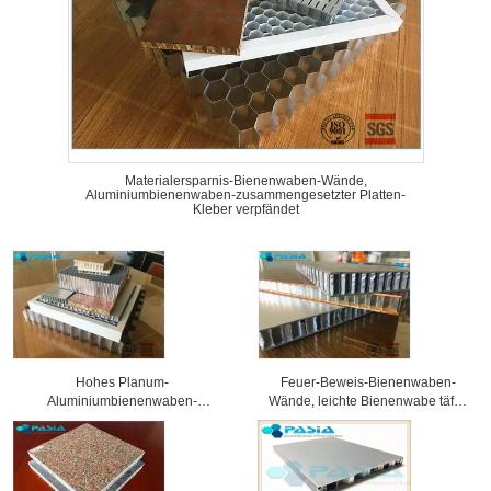
Materialersparnis-Bienenwaben-Wände,
Aluminiumbienenwaben-zusammengesetzter Platten-
Kleber verpfändet
Hohes Planum-
Feuer-Beweis-Bienenwaben-
Aluminiumbienenwaben-
Wände, leichte Bienenwabe täfelt
Sandwich-Platten-ausgezeichnete
Größe 1x1 M2
Wetterbeständigkeit