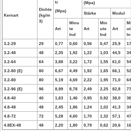
tr
(Mpa)
Dichte
(Mpa)
Stärke
Modul
Kernart
(kg/m
3)
Minu
Min
M
Art
te
Art
ute
Art
ut
Ind
Ind
In
3.2-29
29
0,77
0,60
0,56
0,47
25,9
17
3.2-48
48
2,35
1,92
1,22
1,03
44,5
34
3.2-64
64
3,88
3,22
1,72
1,55
61,0
54
3.2-80 (E)
80
6,67
4,49
1,92
1,65
66,1
52
3.2-80
80
5,19
4,69
2,22
1,95
71,0
64
3.2-96 (E)
96
8,99
8,78
2,49
2,25
82,8
77
4.8-40
40
1,63
1,46
0,95
0,92
38,0
36
4.8-48
48
2,45
1,86
1,24
1,02
41,3
34
4.8-72
72
5,28
4,60
1,70
1,32
57,1
47
4.8EX-48
48
2,20
1,80
0,79
0,62
20,6
16