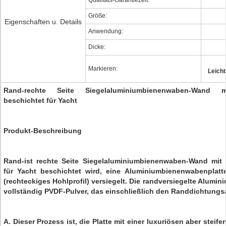
Qualitäts-Garantiezeit:
Größe:
Eigenschaften u. Details
Anwendung:
Dicke:
Markieren:
Leich
Rand-rechte Seite Siegelaluminiumbienenwaben-Wand mi
beschichtet für Yacht
Produkt-Beschreibung
Rand-ist rechte Seite Siegelaluminiumbienenwaben-Wand mit 
für Yacht beschichtet wird, eine Aluminiumbienenwabenplatt
(rechteckiges Hohlprofil) versiegelt. Die randversiegelte Alumi
vollständig PVDF-Pulver, das einschließlich den Randdichtungsa
A. Dieser Prozess ist, die Platte mit einer luxuriösen aber steif