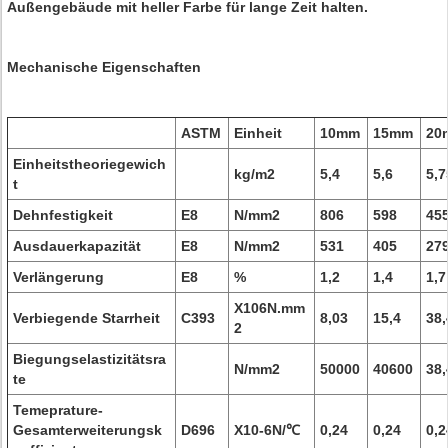
Außengebäude mit heller Farbe für lange Zeit halten.
Mechanische Eigenschaften
ASTM
Einheit
10mm
15mm
20
Einheitstheoriegewich
kg/m2
5,4
5,6
5,7
t
Dehnfestigkeit
E8
N/mm2
806
598
45
Ausdauerkapazität
E8
N/mm2
531
405
27
Verlängerung
E8
%
1,2
1,4
1,7
X106N.mm
Verbiegende Starrheit
C393
8,03
15,4
38,
2
Biegungselastizitätsra
N/mm2
50000
40600
38,
te
Temeprature-
Gesamterweiterungsk
D696
X10-6N/℃
0,24
0,24
0,2