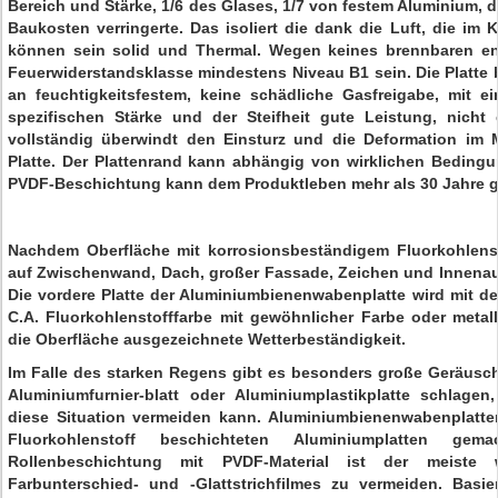
Bereich und Stärke, 1/6 des Glases, 1/7 von festem Aluminium, 
Baukosten verringerte. Das isoliert die dank die Luft, die im K
können sein solid und Thermal. Wegen keines brennbaren ent
Feuerwiderstandsklasse mindestens Niveau B1 sein. Die Platte 
an feuchtigkeitsfestem, keine schädliche Gasfreigabe, mit e
spezifischen Stärke und der Steifheit gute Leistung, nicht
vollständig überwindt den Einsturz und die Deformation im M
Platte. Der Plattenrand kann abhängig von wirklichen Beding
PVDF-Beschichtung kann dem Produktleben mehr als 30 Jahre g
Nachdem Oberfläche mit korrosionsbeständigem Fluorkohlenst
auf Zwischenwand, Dach, großer Fassade, Zeichen und Innenauss
Die vordere Platte der Aluminiumbienenwabenplatte wird mit d
C.A. Fluorkohlenstofffarbe mit gewöhnlicher Farbe oder metall
die Oberfläche ausgezeichnete Wetterbeständigkeit.
Im Falle des starken Regens gibt es besonders große Geräusc
Aluminiumfurnier-blatt oder Aluminiumplastikplatte schlage
diese Situation vermeiden kann. Aluminiumbienenwabenplatt
Fluorkohlenstoff beschichteten Aluminiumplatten gem
Rollenbeschichtung mit PVDF-Material ist der meiste
Farbunterschied- und -Glattstrichfilmes zu vermeiden. Basi