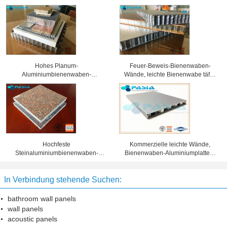
Hohes Planum-
Feuer-Beweis-Bienenwaben-
Aluminiumbienenwaben-
Wände, leichte Bienenwabe täfelt
Sandwich-Platten-ausgezeichnete
Größe 1x1 M2
Wetterbeständigkeit
Hochfeste
Kommerzielle leichte Wände,
Steinaluminiumbienenwaben-
Bienenwaben-Aluminiumplatten-
Platte für Aufzugs-
Schalldämmung
Innenausstattung
In Verbindung stehende Suchen:
bathroom wall panels
wall panels
acoustic panels