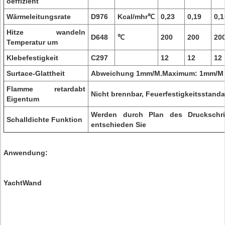
oeffizient
Wärmeleitungsrate
D976
Kcal/mhr℃
0,23
0,19
0,1
Hitze wandeln
D648
℃
200
200
20
Temperatur um
Klebefestigkeit
C297
12
12
12
Surtace-Glattheit
Abweichung 1mm/M.Maximum: 1mm/M
Flamme retardabt
Nicht brennbar, Feuerfestigkeitsstand
Eigentum
Werden durch Plan des Druckschrift
Schalldichte Funktion
entschieden Sie
Anwendung:
YachtWand