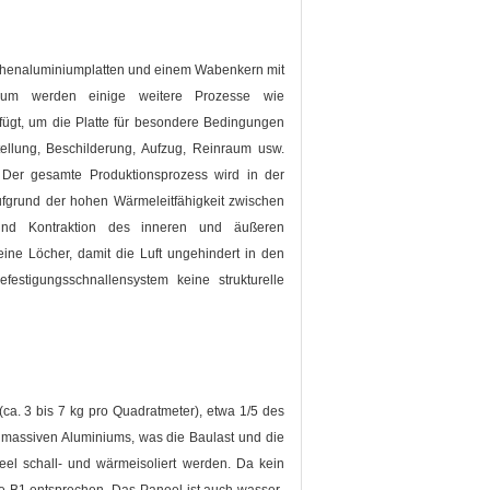
chenaluminiumplatten und einem Wabenkern mit
inium werden einige weitere Prozesse wie
fügt, um die Platte für besondere Bedingungen
ellung, Beschilderung, Aufzug, Reinraum usw.
 Der gesamte Produktionsprozess wird in der
fgrund der hohen Wärmeleitfähigkeit zwischen
nd Kontraktion des inneren und äußeren
ine Löcher, damit die Luft ungehindert in den
estigungsschnallensystem keine strukturelle
ca. 3 bis 7 kg pro Quadratmeter), etwa 1/5 des
 massiven Aluminiums, was die Baulast und die
eel schall- und wärmeisoliert werden. Da kein