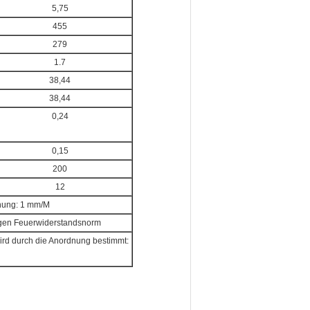
5,75
455
279
1.7
38,44
38,44
0,24
0,15
200
12
hung: 1 mm/M
gigen Feuerwiderstandsnorm
wird durch die Anordnung bestimmt: