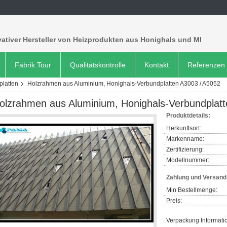
ativer Hersteller von Heizprodukten aus Honighals und MI
Fabrik Tour
Qualitätskontrolle
Kontakt
Referenzen
latten
Holzrahmen aus Aluminium, Honighals-Verbundplatten A3003 / A5052
olzrahmen aus Aluminium, Honighals-Verbundplat
Produktdetails:
Herkunftsort:
Markenname:
Zertifizierung:
Modellnummer:
Zahlung und Versan
Min Bestellmenge:
Preis:
Verpackung Informati