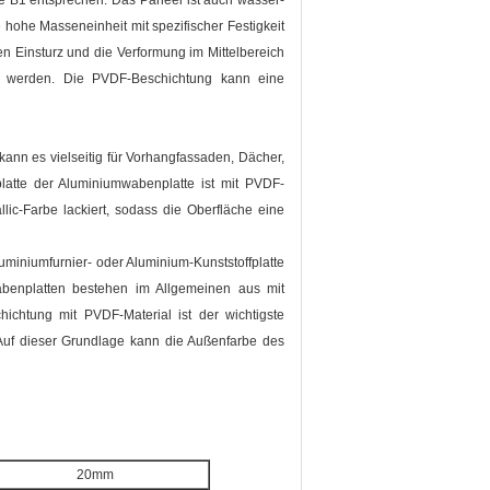
fe B1 entsprechen. Das Paneel ist auch wasser-
 hohe Masseneinheit mit spezifischer Festigkeit
den Einsturz und die Verformung im Mittelbereich
en werden. Die PVDF-Beschichtung kann eine
ann es vielseitig für Vorhangfassaden, Dächer,
latte der Aluminiumwabenplatte ist mit PVDF-
lic-Farbe lackiert, sodass die Oberfläche eine
miniumfurnier- oder Aluminium-Kunststoffplatte
abenplatten bestehen im Allgemeinen aus mit
hichtung mit PVDF-Material ist der wichtigste
Auf dieser Grundlage kann die Außenfarbe des
20mm