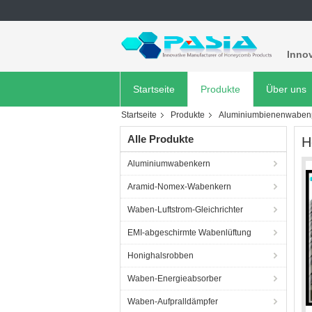
Innov
Startseite
Produkte
Über uns
Startseite
Produkte
Aluminiumbienenwabenp
Alle Produkte
H
Aluminiumwabenkern
Aramid-Nomex-Wabenkern
Waben-Luftstrom-Gleichrichter
EMI-abgeschirmte Wabenlüftung
Honighalsrobben
Waben-Energieabsorber
Waben-Aufpralldämpfer