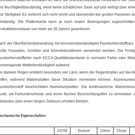
rennbares Material enthalten ist, kann die Brandschutzklasse mindestens der Stu
nd feuchtigkeitsbeständig, weist keine schädlichen Gase auf und verfügt über eine
nd Steifigkeit. Es verformt sich nicht leicht und überwindet bei großen Paneelen 
ollständig. Die Plattenkante kann je nach realen Bedingungen zugeschnitt
roduktlebensdauer von mehr als 30 Jahren garantieren.
ach der Oberflächenbehandlung mit korrosionsbeständigem Fluorkohlenstoffharz k
roße Fassaden, Schilder und Innendekorationen verwendet werden. Die Frontp
luorkohlenstofffarbe nach ECCA-Qualitätsstandards in normaler Farbe oder Metal
ervorragende Wetterbeständigkeit aufweist.
ei starkem Regen entsteht besonders viel Lärm, wenn die Regentropfen auf die Alu
reffen, während Wabenplatten diese Situation vermeiden können. Aluminiumw
luorkohlenstoff beschichteten Aluminiumplatten. Die kontinuierliche Walzenbesc
unkt, um Farbunterschiede und einen flachen Beschichtungsfilm zu vermeiden. 
ebäudes über einen langen Zeitraum erhalten bleiben.
echanische Eigenschaften
ASTM
Einheit
10mm
15mm