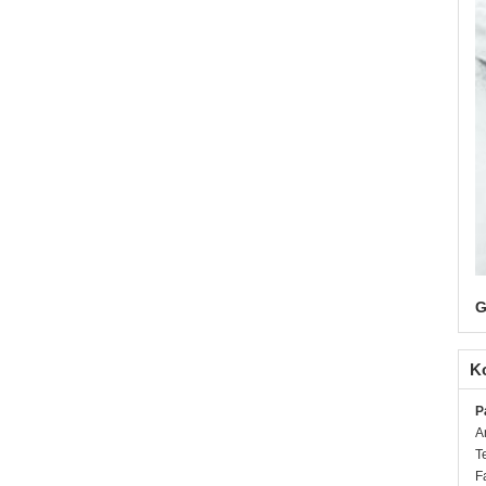
G
K
P
A
T
F