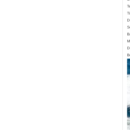
T
T
D
S
B
M
D
B