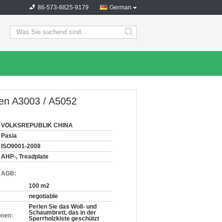
86-573-8825-9179
German
search
ten A3003 / A5052
VOLKSREPUBLIK CHINA
Pasia
ISO9001-2008
AHP-, Treadplate
d AGB:
100 m2
negotiable
Perlen Sie das Woll- und
Schaumbrett, das in der
onen:
Sperrholzkiste geschützt