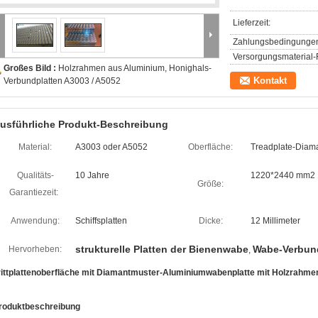
Lieferzeit:
Zahlungsbedingunge
Versorgungsmaterial-F
Großes Bild :
Holzrahmen aus Aluminium, Honighals-
Kontakt
Verbundplatten A3003 / A5052
usführliche Produkt-Beschreibung
Material:
A3003 oder A5052
Oberfläche:
Treadplate-Diam
Qualitäts-
10 Jahre
1220*2440 mm2
Größe:
Garantiezeit:
Anwendung:
Schiffsplatten
Dicke:
12 Millimeter
strukturelle Platten der Bienenwabe
Wabe-Verbund
Hervorheben:
,
rittplattenoberfläche mit Diamantmuster-Aluminiumwabenplatte mit Holzrahmen
roduktbeschreibung