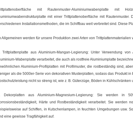
rittplattenoberfläche mit Rautenmuster-Aluminiumwabenplatte mit 
luminiumwabenstrukturplatte mit einer Trittplattenoberfläche mit Rautenmuster. D
erschiedenen Installationsmethoden, die im Schiffbau weit verbreitet sind. Diese P
m Allgemeinen werden für unsere Produktion zwei Arten von Trittplattenmaterialien
. Trittplattenplatte aus Aluminium-Mangan-Legierung: Unter Verwendung von A3
luminium-Wabenplatte verarbeitet, die auch als rostfreie Aluminiumplatte bezeichnet
ewöhnlichen Aluminium-Profilplatten mit Profilmuster, die rostbeständig sind, abe
eniger als die 5000er-Serie von dekorativen Musterplatten, sodass das Produkt in
ostschutzleistung nicht so streng ist, wie z. B. Güterzüge, Böden in Kühlschränken 
. Dekorplatten aus Aluminium-Magnesium-Legierung: Sie werden in 505
orrosionsbeständigkeit, Härte und Rostbeständigkeit verarbeitet. Sie werden 
eispielsweise auf Schiffen, in Kutschenlampen, in feuchten Umgebungen usw. S
nd eine gewisse Tragfähigkeit auf.