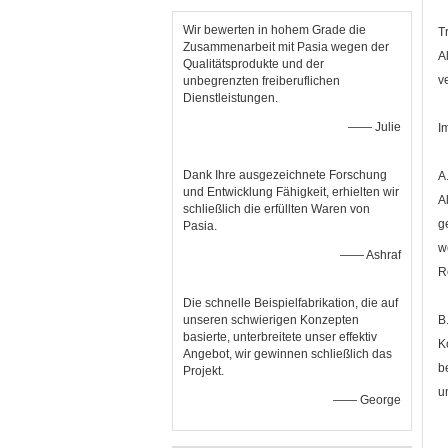
Wir bewerten in hohem Grade die
T
Zusammenarbeit mit Pasia wegen der
A
Qualitätsprodukte und der
v
unbegrenzten freiberuflichen
Dienstleistungen.
—— Julie
I
Dank Ihre ausgezeichnete Forschung
A
und Entwicklung Fähigkeit, erhielten wir
A
schließlich die erfüllten Waren von
g
Pasia.
w
—— Ashraf
R
Die schnelle Beispielfabrikation, die auf
unseren schwierigen Konzepten
B
basierte, unterbreitete unser effektiv
K
Angebot, wir gewinnen schließlich das
b
Projekt.
u
—— George