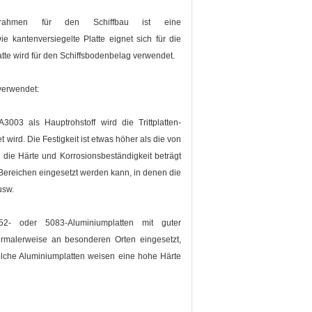
Holzrahmen für den Schiffbau ist eine
ie kantenversiegelte Platte eignet sich für die
latte wird für den Schiffsbodenbelag verwendet.
 verwendet:
003 als Hauptrohstoff wird die Trittplatten-
 wird. Die Festigkeit ist etwas höher als die von
r die Härte und Korrosionsbeständigkeit beträgt
 Bereichen eingesetzt werden kann, in denen die
usw.
2- oder 5083-Aluminiumplatten mit guter
normalerweise an besonderen Orten eingesetzt,
olche Aluminiumplatten weisen eine hohe Härte