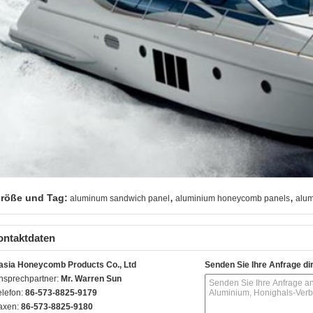
,
,
röße und Tag:
aluminum sandwich panel
aluminium honeycomb panels
alum
ontaktdaten
asia Honeycomb Products Co., Ltd
Senden Sie Ihre Anfrage di
nsprechpartner:
Mr. Warren Sun
elefon:
86-573-8825-9179
axen:
86-573-8825-9180