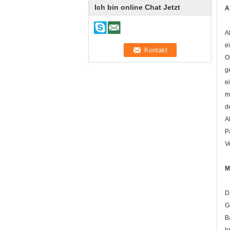
Ich bin online Chat Jetzt
A
A
e
O
g
e
m
d
A
P
V
M
D
G
B