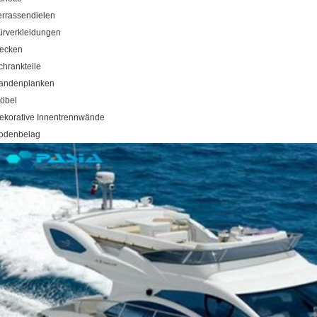
errassendielen
ürverkleidungen
ecken
chrankteile
andenplanken
öbel
ekorative Innentrennwände
odenbelag