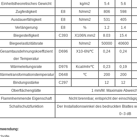
Einheitstheoretisches Gewicht
kg/m2
5.4
5.6
Zugfestigkeit
E8
N/mm2
806
598
Ausdauerfähigkeit
E8
N/mm2
531
405
Verlängerung
E8
%
1.2
1.4
Biegesteifigkeit
C393
X106N.mm2
8.03
15.4
Biegeelastizitätsrate
N/mm2
50000
40600
Gesamtausdehnungskoeffizient
D696
X10-6N/℃
0,24
0,24
der Temperatur
Wärmeleitungsrate
D976
Kcal/mhr℃
0,23
0,19
Wärmetransformationstemperatur
D648
℃
200
200
Bindungsstärke
C297
12
12
Oberflächenglätte
1 mm/M. Maximale Abweic
Flammhemmende Eigenschaft
Nicht brennbar, entspricht der einschlä
Schallschutzfunktion
Der Installationswinkel des bedruckten Blattes 
0–3 dB
nwendung:
chotte