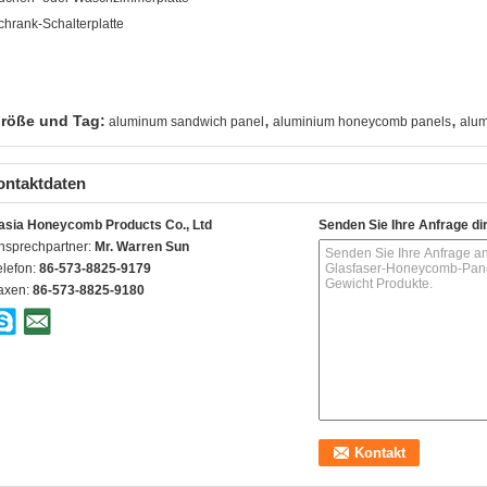
chrank-Schalterplatte
,
,
röße und Tag:
aluminum sandwich panel
aluminium honeycomb panels
alum
ontaktdaten
asia Honeycomb Products Co., Ltd
Senden Sie Ihre Anfrage di
nsprechpartner:
Mr. Warren Sun
elefon:
86-573-8825-9179
axen:
86-573-8825-9180