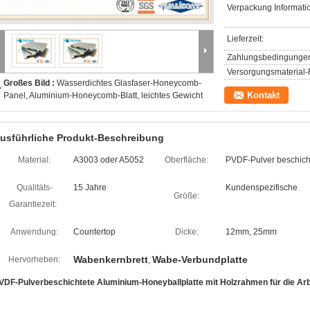
Verpackung Informati
Lieferzeit:
Zahlungsbedingunge
Versorgungsmaterial-F
Großes Bild :
Wasserdichtes Glasfaser-Honeycomb-
Kontakt
Panel, Aluminium-Honeycomb-Blatt, leichtes Gewicht
usführliche Produkt-Beschreibung
Material:
A3003 oder A5052
Oberfläche:
PVDF-Pulver beschich
Qualitäts-
15 Jahre
Kundenspezifische
Größe:
Garantiezeit:
Anwendung:
Countertop
Dicke:
12mm, 25mm
Wabenkernbrett
Wabe-Verbundplatte
Hervorheben:
,
VDF-Pulverbeschichtete Aluminium-Honeyballplatte mit Holzrahmen für die Arb