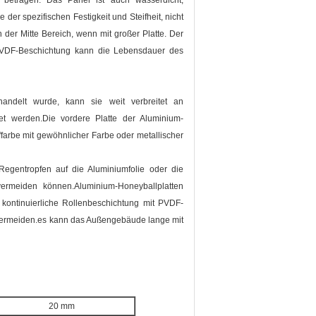
betragen. Das Panel ist auch wasserdicht,
 der spezifischen Festigkeit und Steifheit, nicht
der Mitte Bereich, wenn mit großer Platte. Der
 PVDF-Beschichtung kann die Lebensdauer des
handelt wurde, kann sie weit verbreitet an
et werden.Die vordere Platte der Aluminium-
fffarbe mit gewöhnlicher Farbe oder metallischer
egentropfen auf die Aluminiumfolie oder die
 vermeiden können.Aluminium-Honeyballplatten
 kontinuierliche Rollenbeschichtung mit PVDF-
u vermeiden.es kann das Außengebäude lange mit
20 mm