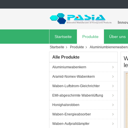
Innov
Startseite
Produkte
Über uns
Startseite
Produkte
Aluminiumbienenwabenp
Alle Produkte
W
l
Aluminiumwabenkern
Aramid-Nomex-Wabenkern
Waben-Luftstrom-Gleichrichter
EMI-abgeschirmte Wabenlüftung
Honighalsrobben
Waben-Energieabsorber
Waben-Aufpralldämpfer