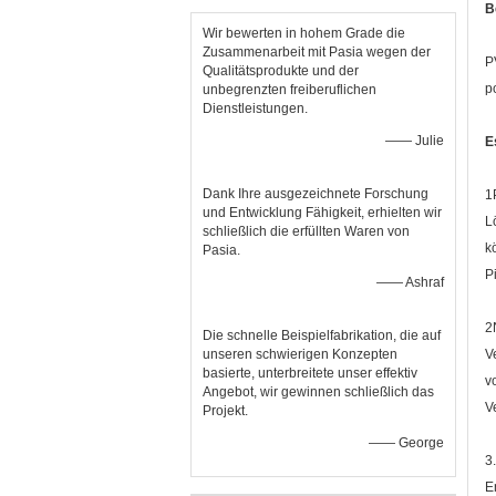
B
Wir bewerten in hohem Grade die
Zusammenarbeit mit Pasia wegen der
P
Qualitätsprodukte und der
p
unbegrenzten freiberuflichen
Dienstleistungen.
—— Julie
E
Dank Ihre ausgezeichnete Forschung
1
und Entwicklung Fähigkeit, erhielten wir
L
schließlich die erfüllten Waren von
k
Pasia.
P
—— Ashraf
2
Die schnelle Beispielfabrikation, die auf
unseren schwierigen Konzepten
V
basierte, unterbreitete unser effektiv
v
Angebot, wir gewinnen schließlich das
V
Projekt.
—— George
3
E