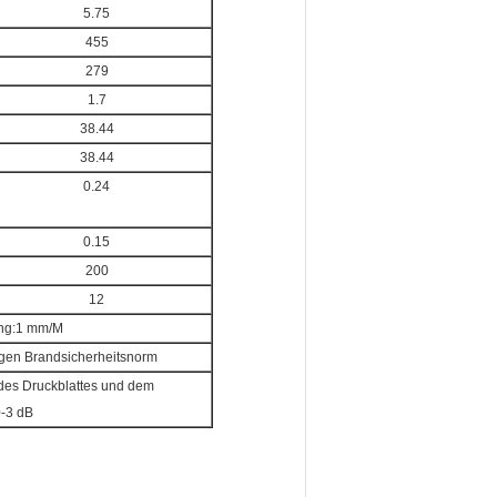
5.75
455
279
1.7
38.44
38.44
0.24
0.15
200
12
ng:1 mm/M
gigen Brandsicherheitsnorm
des Druckblattes und dem
0-3 dB