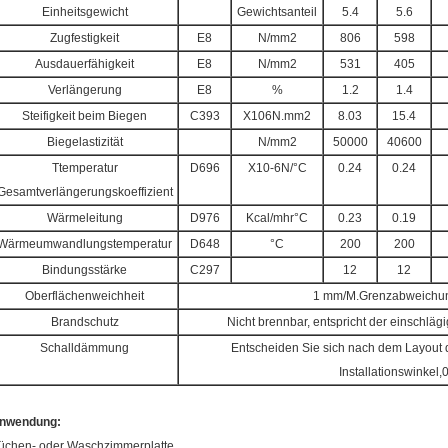
Einheitsgewicht
Gewichtsanteil
5.4
5.6
Zugfestigkeit
E8
N/mm2
806
598
Ausdauerfähigkeit
E8
N/mm2
531
405
Verlängerung
E8
%
1.2
1.4
Steifigkeit beim Biegen
C393
X106N.mm2
8.03
15.4
Biegelastizität
N/mm2
50000
40600
Ttemperatur
D696
X10-6N/°C
0.24
0.24
Gesamtverlängerungskoeffizient
Wärmeleitung
D976
Kcal/mhr°C
0.23
0.19
Wärmeumwandlungstemperatur
D648
°C
200
200
Bindungsstärke
C297
12
12
Oberflächenweichheit
1 mm/M.Grenzabweichu
Brandschutz
Nicht brennbar, entspricht der einschlä
Schalldämmung
Entscheiden Sie sich nach dem Layout 
Installationswinkel,
nwendung:
üchen- oder Waschzimmerplatte