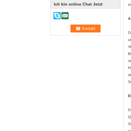
Ich bin online Chat Jetzt
i
A
D
u
V
B
o
H
a
S
E
D
Q
S