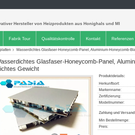
ativer Hersteller von Heizprodukten aus Honighals und MI
Fabrik Tour
Qualitätskontrolle
Kontakt
Referenzen
latten
Wasserdichtes Glasfaser-Honeycomb-Panel, Aluminium-Honeycomb-Blatt
asserdichtes Glasfaser-Honeycomb-Panel, Alumi
eichtes Gewicht
Produktdetails:
Herkunftsort:
Markenname:
Zertifizierung:
Modellnummer:
Zahlung und Versan
Min Bestellmenge:
Preis: