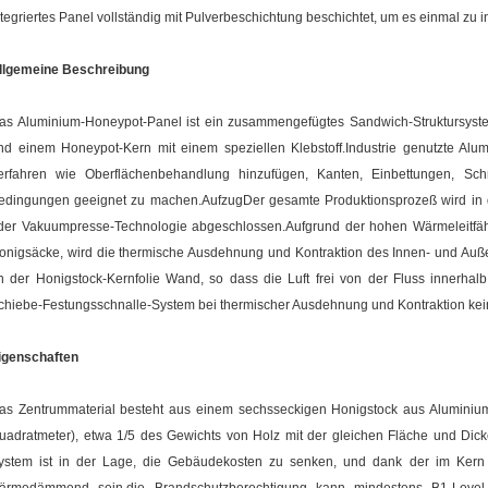
ntegriertes Panel vollständig mit Pulverbeschichtung beschichtet, um es einmal zu in
llgemeine Beschreibung
as Aluminium-Honeypot-Panel ist ein zusammengefügtes Sandwich-Struktursyst
nd einem Honeypot-Kern mit einem speziellen Klebstoff.Industrie genutzte Alu
erfahren wie Oberflächenbehandlung hinzufügen, Kanten, Einbettungen, Sch
edingungen geeignet zu machen.AufzugDer gesamte Produktionsprozeß wird in d
der Vakuumpresse-Technologie abgeschlossen.Aufgrund der hohen Wärmeleitfäh
onigsäcke, wird die thermische Ausdehnung und Kontraktion des Innen- und Außen
n der Honigstock-Kernfolie Wand, so dass die Luft frei von der Fluss innerha
chiebe-Festungsschnalle-System bei thermischer Ausdehnung und Kontraktion kein
igenschaften
as Zentrummaterial besteht aus einem sechsseckigen Honigstock aus Aluminium 
uadratmeter), etwa 1/5 des Gewichts von Holz mit der gleichen Fläche und Dick
ystem ist in der Lage, die Gebäudekosten zu senken, und dank der im Kern 