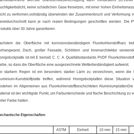
ärmedämmend sein.die Brandschutzberechtigung kann mindestens B1-Level 
euchtigkeitsdicht, keine schädlichen Gase freisetzen, mit einer hohen Einheitsmasse
eicht zu verformen,vollständig überwinden der Zusammenbruch und Verformung in 
aneldurchschnitt kann je nach realen Bedingungen geschnitten werden. Die
rodukts über 30 Jahre garantieren.
achdem die Oberfläche mit korrosionsbeständigem Fluorkohlenstoffharz be
orhangwand, Dach, großer Fassade, Schildern und Innenarchitektur verwend
onigstockplatte ist mit E bemalt. C. C. A. Qualitätsstandards PVDF Fluorkohlensto
arbe, so dass die Oberfläche eine ausgezeichnete Wetterbeständigkeit aufweist.
ei starkem Regen ist ein besonders starker Lärm zu verzeichnen, wenn die R
luminium-Kunststoffplatte treffen, während Honigstockplatten diese Situation
estehen im Allgemeinen aus Fluorkohlenstoffbeschichteten AluminiumplattenDie
aterial ist der wichtigste Punkt, um Farbunterschiede und flache Beschichtung z
eller Farbe halten.
echanische Eigenschaften
ASTM
Einheit
10 mm
15 mm