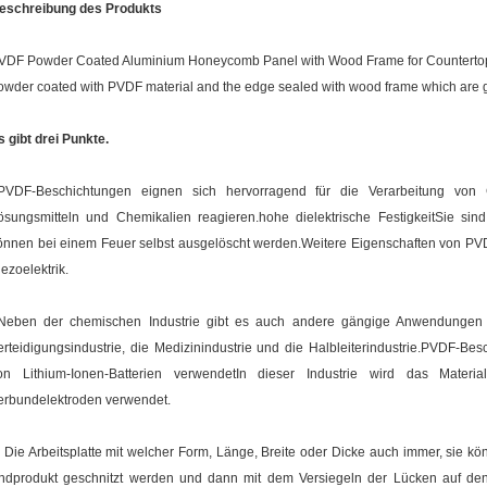
eschreibung des Produkts
VDF Powder Coated Aluminium Honeycomb Panel with Wood Frame for Countertop
owder coated with PVDF material and the edge sealed with wood frame which are gene
s gibt drei Punkte.
PVDF-Beschichtungen eignen sich hervorragend für die Verarbeitung von 
ösungsmitteln und Chemikalien reagieren.hohe dielektrische FestigkeitSie si
önnen bei einem Feuer selbst ausgelöscht werden.Weitere Eigenschaften von PV
iezoelektrik.
Neben der chemischen Industrie gibt es auch andere gängige Anwendungen 
erteidigungsindustrie, die Medizinindustrie und die Halbleiterindustrie.PVDF-Be
on Lithium-Ionen-Batterien verwendetIn dieser Industrie wird das Materi
erbundelektroden verwendet.
. Die Arbeitsplatte mit welcher Form, Länge, Breite oder Dicke auch immer, sie k
ndprodukt geschnitzt werden und dann mit dem Versiegeln der Lücken auf den