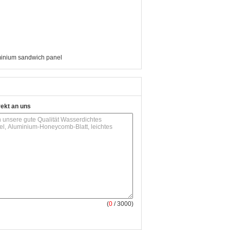
inium sandwich panel
rekt an uns
(
0
/ 3000)