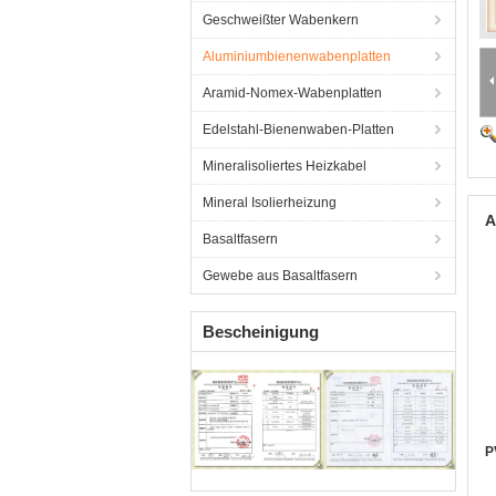
Geschweißter Wabenkern
Aluminiumbienenwabenplatten
Aramid-Nomex-Wabenplatten
Edelstahl-Bienenwaben-Platten
Mineralisoliertes Heizkabel
Mineral Isolierheizung
A
Basaltfasern
Gewebe aus Basaltfasern
Bescheinigung
P