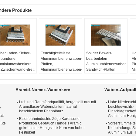
ndere Produkte
her Laden-Kleber-
Feuchtigkeitsfeste
Solider Beweis-
Ho
rbundener
Aluminiumbienenwaben-
bearbeiteten
Al
uminiumwabenkern
Platten,
Aluminiumbienenwaben-
Pl
r Zwischenwand-Brett
Aluminiumbienenwaben-
Sandwich-Platten
Mi
terial:
A5052
Blatt
Oberflächenbehandlung
Ma
erflächentechnik:
Material:
A3003
Material:
A3003
Ob
iffelt
Oberflächentechnik:
Oberflächentechnik:
An
Aramid-Nomex-Wabenkern
Waben-Aufpral
alitäts-Garantiezeit:
Busch gehämmert
Bearbeitet
Qu
 Jahre oder 15 Jahre.
Qualitäts-Garantiezeit:
Qualitäts-Garantiezeit:
10
Luft- und Raumfahrtqualität, hergestellt aus mit
Hohe Niederschla
öße:
8mm
10 Jahre
10 Jahre
Gr
,
Aramidfaser-Wabenplattenmaterial
Leichtgewichts-
itenlänge
Größe:
800mm x
Größe:
600mm x
6
beschichtetem Phenolharz
Einschlagsschw
800mm
600mm
att
Aluminium-Honig
Eisenbahnindustrie Züge Karosserie
ißte
Produktion Gebrauch Handels Aramid
Vorzerstümmelte
gekrümmter Honigstock Kern von hoher
Klebbindungs-S
Festigkeit
Aluminium aus 