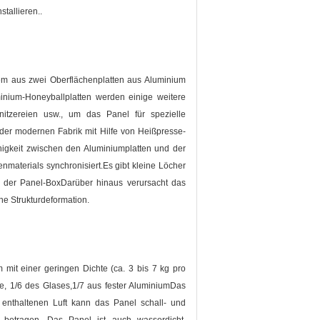
stallieren..
em aus zwei Oberflächenplatten aus Aluminium
minium-Honeyballplatten werden einige weitere
nitzereien usw., um das Panel für spezielle
er modernen Fabrik mit Hilfe von Heißpresse-
igkeit zwischen den Aluminiumplatten und der
materials synchronisiert.Es gibt kleine Löcher
lb der Panel-BoxDarüber hinaus verursacht das
e Strukturdeformation.
mit einer geringen Dichte (ca. 3 bis 7 kg pro
e, 1/6 des Glases,1/7 aus fester AluminiumDas
enthaltenen Luft kann das Panel schall- und