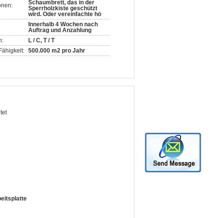
Schaumbrett, das in der
onen:
Sperrholzkiste geschützt
wird. Oder vereinfachte hö
Innerhalb 4 Wochen nach
Auftrag und Anzahlung
n:
L / C, T / T
ähigkeit:
500.000 m2 pro Jahr
tet
eitsplatte