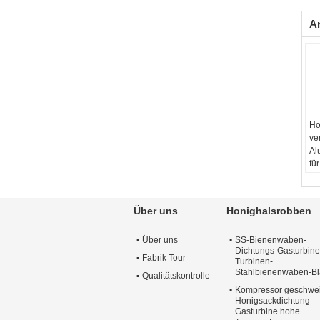
A
Ho
ve
Al
fü
Ma
Ob
Ger
Über uns
Honighalsrobben
Qu
10
Über uns
SS-Bienenwaben-
Gr
Dichtungs-Gasturbine
Se
Fabrik Tour
Turbinen-
Stahlbienenwaben-Bl
Qualitätskontrolle
Kompressor geschwe
Honigsackdichtung
Gasturbine hohe