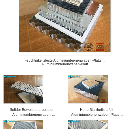
Feuchtigkeitsfeste Aluminiumbienenwaben-Platten,
Aluminiumbienenwaben-Blatt
Solider Beweis-bearbeiteten
Hohe Starrheits-täfelt
Aluminiumbienenwaben-
Aluminiumbienenwaben-Platten,
Sandwich-Platten
Wabenkern 25 Millimeter Stärke-
Oberflächenbehandlung