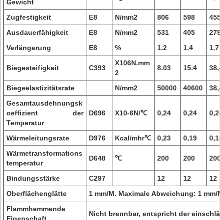
Gewicht
Zugfestigkeit
E8
N/mm2
806
598
45
Ausdauerfähigkeit
E8
N/mm2
531
405
27
Verlängerung
E8
%
1.2
1.4
1.7
X106N.mm
Biegesteifigkeit
C393
8.03
15.4
38,
2
Biegeelastizitätsrate
N/mm2
50000
40600
38,
Gesamtausdehnungsk
oeffizient der
D696
X10-6N/℃
0,24
0,24
0,2
Temperatur
Wärmeleitungsrate
D976
Kcal/mhr℃
0,23
0,19
0,1
Wärmetransformations
D648
℃
200
200
20
temperatur
Bindungsstärke
C297
12
12
12
Oberflächenglätte
1 mm/M. Maximale Abweichung: 1 mm/
Flammhemmende
Nicht brennbar, entspricht der einsch
Eigenschaft