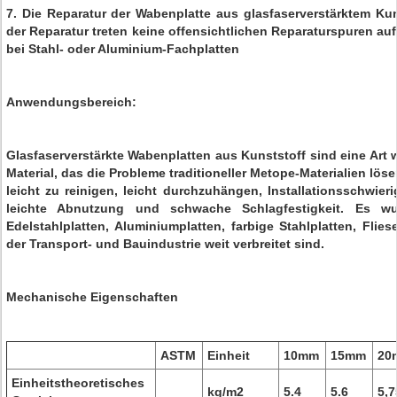
7. Die Reparatur der Wabenplatte aus glasfaserverstärktem Kun
der Reparatur treten keine offensichtlichen Reparaturspuren auf
bei Stahl- oder Aluminium-Fachplatten
Anwendungsbereich:
Glasfaserverstärkte Wabenplatten aus Kunststoff sind eine Art
Material, das die Probleme traditioneller Metope-Materialien löse
leicht zu reinigen, leicht durchzuhängen, Installationsschwieri
leichte Abnutzung und schwache Schlagfestigkeit. Es 
Edelstahlplatten, Aluminiumplatten, farbige Stahlplatten, Flies
der Transport- und Bauindustrie weit verbreitet sind.
Mechanische Eigenschaften
ASTM
Einheit
10mm
15mm
20
Einheitstheoretisches
kg/m2
5.4
5.6
5,7