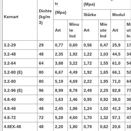
tr
(Mpa)
Dichte
(Mpa)
Stärke
Modul
Kernart
(kg/m
3)
Minu
Min
M
Art
te
Art
ute
Art
ut
Ind
Ind
In
3.2-29
29
0,77
0,60
0,56
0,47
25,9
17
3.2-48
48
2,35
1,92
1,22
1,03
44,5
34
3.2-64
64
3,88
3,22
1,72
1,55
61,0
54
3.2-80 (E)
80
6,67
4,49
1,92
1,65
66,1
52
3.2-80
80
5,19
4,69
2,22
1,95
71,0
64
3.2-96 (E)
96
8,99
8,78
2,49
2,25
82,8
77
4.8-40
40
1,63
1,46
0,95
0,92
38,0
36
4.8-48
48
2,45
1,86
1,24
1,02
41,3
34
4.8-72
72
5,28
4,60
1,70
1,32
57,1
47
4.8EX-48
48
2,20
1,80
0,79
0,62
20,6
16