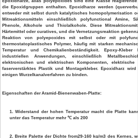
Epoxidharze, alias polyepoxides sind eine Klasse reagierende
die Epoxidgruppen enthalten. Epoxidharze werden (querverbu
entweder mit selbst durch katalytisches homopolymerisation ode
Mitreaktionsmitteln einschließlich polyfunctional Amine, 
Phenole, Alkohole und Thiolalkohole. Diese Mitreaktionsmit
Härtemittel oder curatives, und die Vernetzungsreaktion gekennz
Reaktion von polyepoxides mit selbst oder mit polyfuncti
thermostatoplastisches Polymer, häufig mit starken mechani
Temperatur und Chemikalienbeständigkeit. Epoxy-Kleber 
industriellen Anwendungen, einschließlich Metallbesc
elektronischen und elektrischen Komponenten, elektrische
faserverstärktes Plastik und Montagekleber. Epoxidharz wird
einigen Wurzelkanalverfahren zu binden.
Eigenschaften der Aramid-Bienenwaben-Platte:
1. Widerstand der hohen Temperatur macht die Platte kan
unter das Temperatur mehr ℃ als 200
2. Breite Palette der Dichte from29-160 kg/m3 des Kernes, 