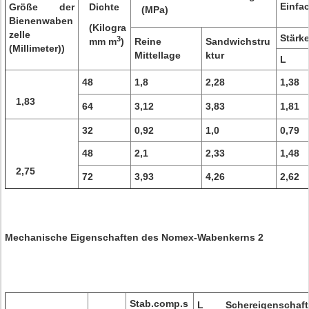
Einfa
Größe der
Dichte
(MPa)
Bienenwaben
(Kilogra
zelle
Stärk
3
mm m
)
Reine
Sandwichstru
(Millimeter))
Mittellage
ktur
L
48
1,8
2,28
1,38
1,83
64
3,12
3,83
1,81
32
0,92
1,0
0,79
48
2,1
2,33
1,48
2,75
72
3,93
4,26
2,62
Mechanische Eigenschaften des Nomex-Wabenkerns 2
Stab.comp.s
L Schereigenschaft