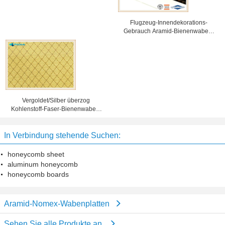
Flugzeug-Innendekorations-
Gebrauch Aramid-Bienenwaben-
Platten mit Polierbehandlung
Vergoldet/Silber überzog
Kohlenstoff-Faser-Bienenwaben-
Platten, Aramid-Bienenwaben-
Innenschicht
In Verbindung stehende Suchen:
honeycomb sheet
aluminum honeycomb
honeycomb boards
Aramid-Nomex-Wabenplatten
Sehen Sie alle Produkte an