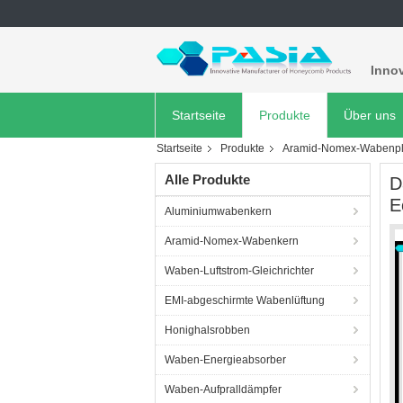
Innov
Startseite
Produkte
Über uns
Startseite
Produkte
Aramid-Nomex-Wabenpl
Alle Produkte
D
E
Aluminiumwabenkern
Aramid-Nomex-Wabenkern
Waben-Luftstrom-Gleichrichter
EMI-abgeschirmte Wabenlüftung
Honighalsrobben
Waben-Energieabsorber
Waben-Aufpralldämpfer