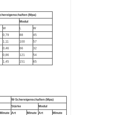
chereigenschaften (Mpa)
Modul
W
L
W
0,79
88
45
1,11
100
57
0,46
66
32
0,86
121
54
1,45
151
65
W-Schereigenschaften (Mpa)
Stärke
Modul
Minute
Art
Minute
Art
Minute