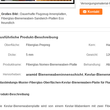
Versorgungsmaterial-F
Kontakt
Großes Bild :
Dauerhafte Flugzeug-Innenplatten,
Fiberglas-Bienenwaben-Sandwich-Platten Eco
freundlich
usführliche Produkt-Beschreibung
Oberfläche:
Fiberglas Prepreg
Kern:
Ha
Dicke:
5 mm
Gewicht:
12
Produktname:
Fiberglas Nomex-Bienenwaben-Platte
Behandlung:
At
aramid Bienenwabeninnenschicht
Kevlar-Bienen
Hervorheben:
,
tlasbindungs-Muster-Fiberglas-Oberflächen-Kevlar-Bienenwaben-Platte für F
rodukt-Beschreibung
ie Kevlar-Bienenwabenplatte wird von einem Kevlar-Wabenkern mit zwei Fiber