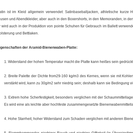
atin ist im Kleid allgemein verwendet: Satinbaseballjacken, athletische kurz
lusen und Abendkleider, aber auch in den Boxershorts, in den Memoranden, in de
r wird auch in der Produktion von pointe Schuhen für Gebrauch im Ballett verwend
olsterung und Bettlaken.
igenschaften der Aramid-Bienenwaben-Platte:
1. Widerstand der hohen Temperatur macht die Platte kann heißes sein gedrück
2. Breite Palette der Dichte from29-160 kg/m3 des Kernes, wenn sie mit Kohle
verstärkt wird, kann zu 30g/m2 sehr niedrig sein; deshalb kann sie Bedingung v
3. Extrem hohe Scherfestigkeit, besonders verglichen mit der Schaummittellage,
Es wird eine als leichte aber hochfeste zusammengesetzte Bienenwabenmittella
4. Hohe Starrheit, hoher Widerstand zum Schaden verglichen mit anderen Bie