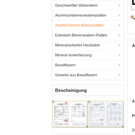
Geschweißter Wabenkern
Aluminiumbienenwabenplatten
Aramid-Nomex-Wabenplatten
Edelstahl-Bienenwaben-Platten
Mineralisoliertes Heizkabel
A
Mineral Isolierheizung
Basaltfasern
Gewebe aus Basaltfasern
Bescheinigung
A
P
D