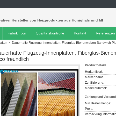
ativer Hersteller von Heizprodukten aus Honighals und MI
Fabrik Tour
Qualitätskontrolle
Kontakt
Referenzen
atten
Dauerhafte Flugzeug-Innenplatten, Fiberglas-Bienenwaben-Sandwich-Plat
auerhafte Flugzeug-Innenplatten, Fiberglas-Bien
co freundlich
Produktdetails:
Herkunftsort:
Markenname:
Zertifizierung:
Modellnummer:
Zahlung und Versan
Min Bestellmenge:
Preis:
Verpackung Informati