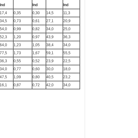
Ind
Ind
Ind
17,4
0,35
0,30
14,5
11,3
34,5
0,73
0,61
27,1
20,9
54,0
0,99
0,82
34,0
25,0
52,3
1,20
0,97
43,9
36,3
64,0
1,23
1,05
38,4
34,0
77,5
1,73
1,67
59,1
55,5
36,3
0,55
0,52
23,9
22,5
34,0
0,77
0,60
30,0
18,0
47,5
1,09
0,80
40,5
23,2
16,1
0,87
0,72
42,0
34,0