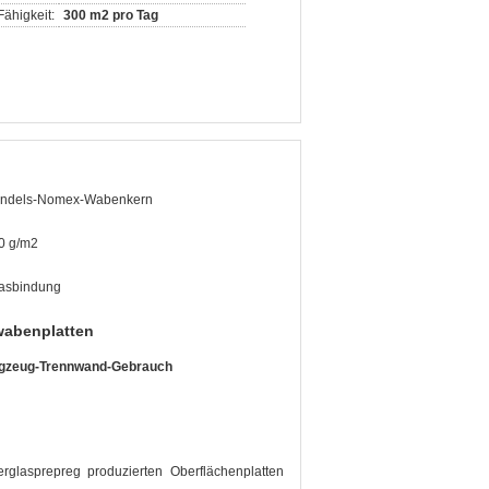
ähigkeit:
300 m2 pro Tag
ndels-Nomex-Wabenkern
0 g/m2
lasbindung
wabenplatten
lugzeug-Trennwand-Gebrauch
glasprepreg produzierten Oberflächenplatten