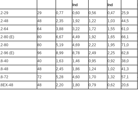
Ind
Ind
.2-29
29
0,77
0,60
0,56
0,47
25,9
.2-48
48
2,35
1,92
1,22
1,03
44,5
.2-64
64
3,88
3,22
1,72
1,55
61,0
.2-80 (E)
80
6,67
4,49
1,92
1,65
66,1
.2-80
80
5,19
4,69
2,22
1,95
71,0
.2-96 (E)
96
8,99
8,78
2,49
2,25
82,8
.8-40
40
1,63
1,46
0,95
0,92
38,0
.8-48
48
2,45
1,86
1,24
1,02
41,3
.8-72
72
5,28
4,60
1,70
1,32
57,1
.8EX-48
48
2,20
1,80
0,79
0,62
20,6