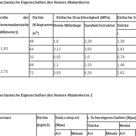
echanische Eigenschaften des Nomex-Wabenkerns
Größe der
Dichte
Einfache Druckfestigkeit (MPa)
Einfache S
ienenwabenzelle
(Kilogramm
Reine Mittellage
Sandwichstruktur
Stärke
Millimeter))
3
m
)
L
48
1,8
2,28
1,38
1,83
64
3,12
3,83
1,81
32
0,92
1,0
0,79
48
2,1
2,33
1,48
2,75
72
3,93
4,26
2,62
echanische Eigenschaften des Nomex-Wabenkerns 2
ernart
Dichte
Stab.comp.str
L Schereigenschaften (Mpa)
(kg/m3)
(Mpa)
Stärke
Modul
Art
Minute
Art
Minute
Art