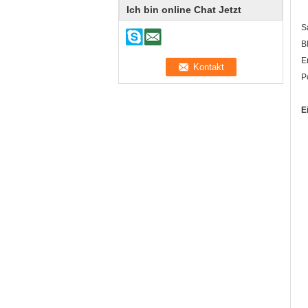
Ich bin online Chat Jetzt
S
B
E
P
E