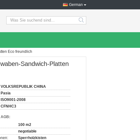
German
search
ten Eco freundlich
enwaben-Sandwich-Platten
VOLKSREPUBLIK CHINA
Pasia
ISO9001-2008
CFNHC3
d AGB:
100 m2
negotiable
onen:
Sperrholzkisten