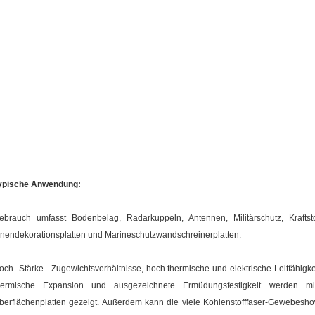
ypische Anwendung:
ebrauch umfasst Bodenbelag, Radarkuppeln, Antennen, Militärschutz, Kraftsto
nnendekorationsplatten und Marineschutzwandschreinerplatten.
och- Stärke - Zugewichtsverhältnisse, hoch thermische und elektrische Leitfähigke
hermische Expansion und ausgezeichnete Ermüdungsfestigkeit werden mit 
berflächenplatten gezeigt. Außerdem kann die viele Kohlenstofffaser-Gewebeshow