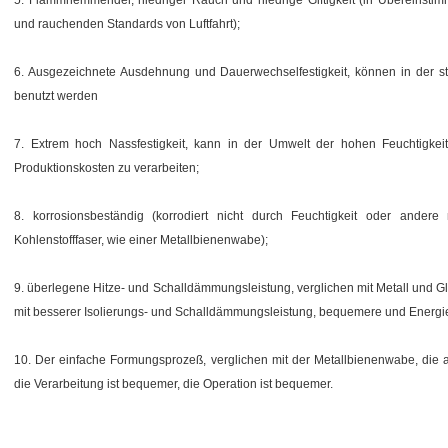
5. Flammhemmender, niedriger Rauch und niedrige Giftigkeit (in Übereins
und rauchenden Standards von Luftfahrt);
6. Ausgezeichnete Ausdehnung und Dauerwechselfestigkeit, können in der st
benutzt werden
7. Extrem hoch Nassfestigkeit, kann in der Umwelt der hohen Feuchtigkeit
Produktionskosten zu verarbeiten;
8. korrosionsbeständig (korrodiert nicht durch Feuchtigkeit oder andere
Kohlenstofffaser, wie einer Metallbienenwabe);
9. überlegene Hitze- und Schalldämmungsleistung, verglichen mit Metall und G
mit besserer Isolierungs- und Schalldämmungsleistung, bequemere und Energ
10. Der einfache Formungsprozeß, verglichen mit der Metallbienenwabe, di
die Verarbeitung ist bequemer, die Operation ist bequemer.