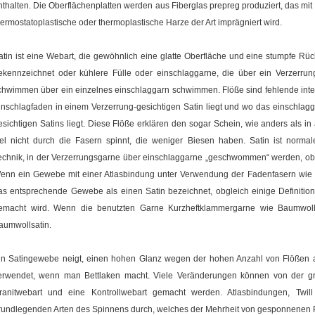
nthalten. Die Oberflächenplatten werden aus Fiberglas prepreg produziert, das m
hermostatoplastische oder thermoplastische Harze der Art imprägniert wird.
atin ist eine Webart, die gewöhnlich eine glatte Oberfläche und eine stumpfe Rück
ekennzeichnet oder kühlere Fülle oder einschlaggarne, die über ein Verzerrun
chwimmen über ein einzelnes einschlaggarn schwimmen. Flöße sind fehlende inter
inschlagfaden in einem Verzerrung-gesichtigen Satin liegt und wo das einschlagg
esichtigen Satins liegt. Diese Flöße erklären den sogar Schein, wie anders als in 
iel nicht durch die Fasern spinnt, die weniger Biesen haben. Satin ist norma
echnik, in der Verzerrungsgarne über einschlaggarne „geschwommen“ werden, obgl
enn ein Gewebe mit einer Atlasbindung unter Verwendung der Fadenfasern wie Se
as entsprechende Gewebe als einen Satin bezeichnet, obgleich einige Definiti
emacht wird. Wenn die benutzten Garne Kurzheftklammergarne wie Baumwolle
aumwollsatin.
in Satingewebe neigt, einen hohen Glanz wegen der hohen Anzahl von Flöße
erwendet, wenn man Bettlaken macht. Viele Veränderungen können von der gru
ranitwebart und eine Kontrollwebart gemacht werden. Atlasbindungen, Twil
rundlegenden Arten des Spinnens durch, welches der Mehrheit von gesponnenen 