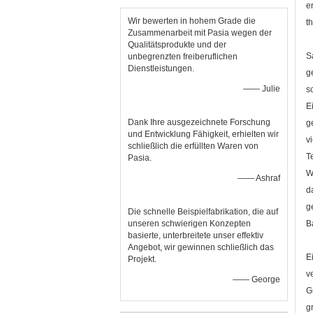
e
Wir bewerten in hohem Grade die
t
Zusammenarbeit mit Pasia wegen der
Qualitätsprodukte und der
S
unbegrenzten freiberuflichen
Dienstleistungen.
g
—— Julie
s
E
Dank Ihre ausgezeichnete Forschung
g
und Entwicklung Fähigkeit, erhielten wir
v
schließlich die erfüllten Waren von
T
Pasia.
W
—— Ashraf
d
g
Die schnelle Beispielfabrikation, die auf
unseren schwierigen Konzepten
B
basierte, unterbreitete unser effektiv
Angebot, wir gewinnen schließlich das
E
Projekt.
v
—— George
G
g