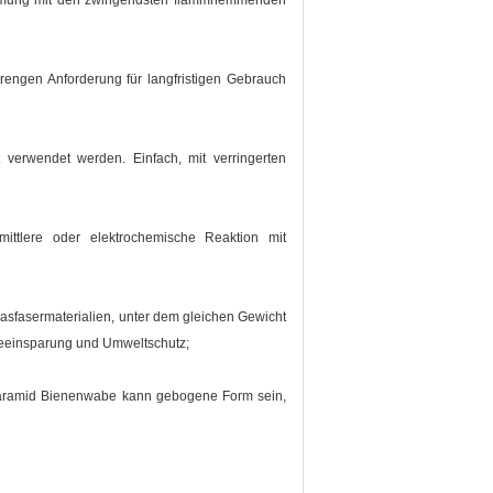
timmung mit den zwingendsten flammhemmenden
rengen Anforderung für langfristigen Gebrauch
 verwendet werden. Einfach, mit verringerten
 mittlere oder elektrochemische Reaktion mit
lasfasermaterialien, unter dem gleichen Gewicht
ieeinsparung und Umweltschutz;
e aramid Bienenwabe kann gebogene Form sein,