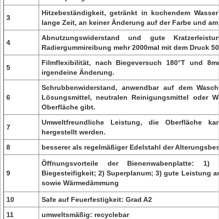
Hitzebeständigkeit, getränkt in kochendem Wasse
3
lange Zeit, an keiner Änderung auf der Farbe und am
Abnutzungswiderstand und gute Kratzerleist
4
Radiergummireibung mehr 2000mal mit dem Druck 5
Filmflexibilität, nach Biegeversuch 180°T und 8
5
irgendeine Änderung.
Schrubbenwiderstand, anwendbar auf dem Wasch
6
Lösungsmittel, neutralen Reinigungsmittel oder 
Oberfläche gibt.
Umweltfreundliche Leistung, die Oberfläche 
7
hergestellt werden.
8
besserer als regelmäßiger Edelstahl der Alterungsbe
Öffnungsvorteile der Bienenwabenplatte: 1)
9
Biegesteifigkeit; 2) Superplanum; 3) gute Leistung a
sowie Wärmedämmung
10
Safe auf Feuerfestigkeit: Grad A2
11
umweltsmäßig: recyclebar