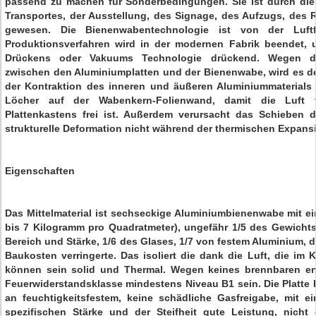
passend zu machen für Sonderbedingungen. Sie ist durch die 
Transportes, der Ausstellung, des Signage, des Aufzugs, des R
gewesen. Die Bienenwabentechnologie ist von der Luftf
Produktionsverfahren wird in der modernen Fabrik beendet,
Drückens oder Vakuums Technologie drückend. Wegen der
zwischen den Aluminiumplatten und der Bienenwabe, wird es d
der Kontraktion des inneren und äußeren Aluminiummaterials s
Löcher auf der Wabenkern-Folienwand, damit die Luft 
Plattenkastens frei ist. Außerdem verursacht das Schieben
strukturelle Deformation nicht während der thermischen Expans
Eigenschaften
Das Mittelmaterial ist sechseckige Aluminiumbienenwabe mit ei
bis 7 Kilogramm pro Quadratmeter), ungefähr 1/5 des Gewicht
Bereich und Stärke, 1/6 des Glases, 1/7 von festem Aluminium, 
Baukosten verringerte. Das isoliert die dank die Luft, die im K
können sein solid und Thermal. Wegen keines brennbaren ent
Feuerwiderstandsklasse mindestens Niveau B1 sein. Die Platte 
an feuchtigkeitsfestem, keine schädliche Gasfreigabe, mit e
spezifischen Stärke und der Steifheit gute Leistung, nicht