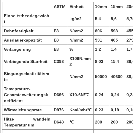
ASTM
Einheit
10mm
15mm
20
Einheitstheoriegewich
kg/m2
5,4
5,6
5,7
t
Dehnfestigkeit
E8
N/mm2
806
598
45
Ausdauerkapazität
E8
N/mm2
531
405
27
Verlängerung
E8
%
1,2
1,4
1,7
X106N.mm
Verbiegende Starrheit
C393
8,03
15,4
38,
2
Biegungselastizitätsra
N/mm2
50000
40600
38,
te
Temeprature-
Gesamterweiterungsk
D696
X10-6N/℃
0,24
0,24
0,2
oeffizient
Wärmeleitungsrate
D976
Kcal/mhr℃
0,23
0,19
0,1
Hitze wandeln
D648
℃
200
200
20
Temperatur um