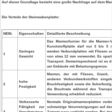
Auf dieser Grundlage besteht eine große Nachfrage auf dem Mar
Die Vorteile der Steinwabenplatte:
NEIN.
Eigenschaften
Detaillierte Beschreibung
Das Marmorfurnier für die Marmor-V
Kunststoffplatte darf nur 3 bis 5 
Geringes
werden Verbundplatten mit Fliesen od
1
Gewicht
von etwa 12 mm verwendet. Es spart
Transport. Dementsprechend ist es d
am Gebäude mit Belastungsgrenze.
Marmor, der mit Fliesen, Granit,
anderen Verbundwerkstoffen eingel
hohe
2
Bruchfestigkeit sowie die Scherfestig
Festigkeit
die Bruchrate während des Transpor
Verwendung erheblich reduziert.
Verbesserte
Normale Originalmarmorplatten verä
Fähigkeit zur
schmutzige Verunreinigungen auf der
3
Verschmutzun
Zement nass verklebt werden. Bei de