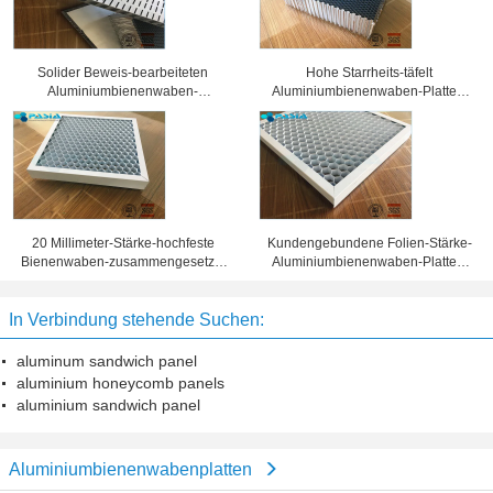
Solider Beweis-bearbeiteten
Hohe Starrheits-täfelt
Aluminiumbienenwaben-
Aluminiumbienenwaben-Platten,
Sandwich-Platten
Wabenkern 25 Millimeter Stärke-
Oberflächenbehandlung
20 Millimeter-Stärke-hochfeste
Kundengebundene Folien-Stärke-
Bienenwaben-zusammengesetzte
Aluminiumbienenwaben-Platten,
Platte 10 Jahre Garantiezeit-
Bienenwaben-Blechtafel
In Verbindung stehende Suchen:
aluminum sandwich panel
aluminium honeycomb panels
aluminium sandwich panel
Aluminiumbienenwabenplatten