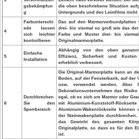
gsbekämpfun
die oben beschriebene Situation auf
g
Untergrunds und des Leimfilms nicht 
Farbunterschi
Das auf den Marmorverbundplatten v
ede lassen
drei- bis viermal so groß wie das der
4
sich leichter
Farbe und Muster drei- bis viermal
kontrollieren
Originalmarmorplatte.
Abhängig von den oben genannt
Einfache
5
Effizienz, Sicherheit und Kosten 
Installation
erheblich verbessert.
Die Original-Marmorplatte kann an 
Boden, auf der Fensterbank, auf der 
usw. verwendet werden. Aber 
Dekorationsunternehmen das Risiko 
Durchbrechen
egal, ob es sich um Marmor oder Gran
6
Sie den
mit Aluminium-Kunststoff-Rückseite
Sperrbereich
Aluminium-Wabenrückseite können d
der Steinwabenplatte durchbrechen. D
das Gewicht des gesamten Körp
Originalplatte, so dass es für den 
ist.