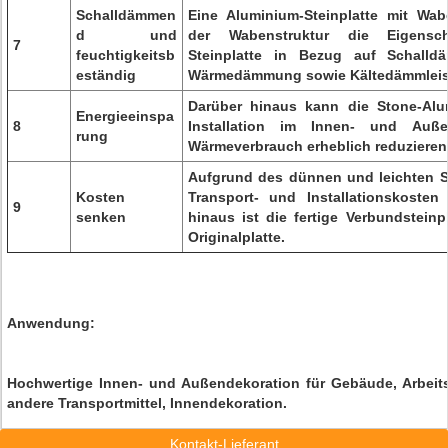
Schalldämmen
Eine Aluminium-Steinplatte mit Wab
d und
der Wabenstruktur die Eigensch
7
feuchtigkeitsb
Steinplatte in Bezug auf Schalld
eständig
Wärmedämmung sowie Kältedämmleis
Darüber hinaus kann die Stone-Alu
Energieeinspa
8
Installation im Innen- und Auß
rung
Wärmeverbrauch erheblich reduzieren
Aufgrund des dünnen und leichten S
Kosten
Transport- und Installationskosten
9
senken
hinaus ist die fertige Verbundsteinp
Originalplatte.
Anwendung:
Hochwertige Innen- und Außendekoration für Gebäude, Arbeits
andere Transportmittel, Innendekoration.
Kontakt-Lieferant