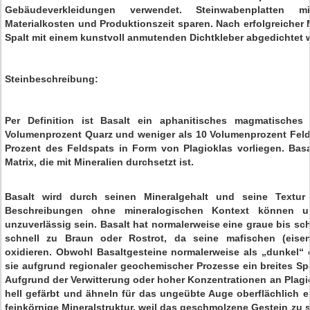
Gebäudeverkleidungen verwendet. Steinwabenplatten 
Materialkosten und Produktionszeit sparen. Nach erfolgreicher
Spalt mit einem kunstvoll anmutenden Dichtkleber abgedichtet 
Steinbeschreibung:
Per Definition ist Basalt ein aphanitisches magmatisches
Volumenprozent Quarz und weniger als 10 Volumenprozent Feld
Prozent des Feldspats in Form von Plagioklas vorliegen. Basa
Matrix, die mit Mineralien durchsetzt ist.
Basalt wird durch seinen Mineralgehalt und seine Textur d
Beschreibungen ohne mineralogischen Kontext können u
unzuverlässig sein. Basalt hat normalerweise eine graue bis sch
schnell zu Braun oder Rostrot, da seine mafischen (eisen
oxidieren. Obwohl Basaltgesteine ​​normalerweise als „dunkel“ 
sie aufgrund regionaler geochemischer Prozesse ein breites Sp
Aufgrund der Verwitterung oder hoher Konzentrationen an Plagio
hell gefärbt und ähneln für das ungeübte Auge oberflächlich e
feinkörnige Mineralstruktur, weil das geschmolzene Gestein zu s