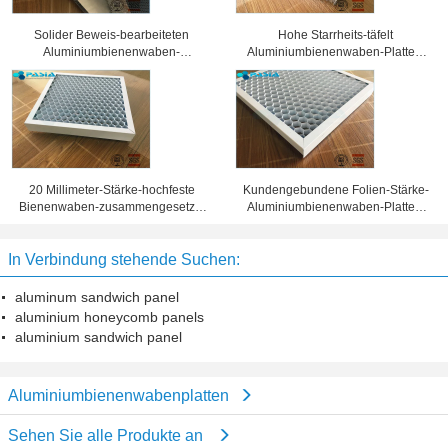
Solider Beweis-bearbeiteten
Hohe Starrheits-täfelt
Aluminiumbienenwaben-
Aluminiumbienenwaben-Platten,
Sandwich-Platten
Wabenkern 25 Millimeter Stärke-
Oberflächenbehandlung
20 Millimeter-Stärke-hochfeste
Kundengebundene Folien-Stärke-
Bienenwaben-zusammengesetzte
Aluminiumbienenwaben-Platten,
Platte 10 Jahre Garantiezeit-
Bienenwaben-Blechtafel
In Verbindung stehende Suchen:
aluminum sandwich panel
aluminium honeycomb panels
aluminium sandwich panel
Aluminiumbienenwabenplatten
Sehen Sie alle Produkte an