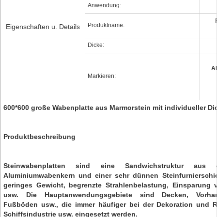
Anwendung:
Produktname:
Eigenschaften u. Details
Dicke:
A
Markieren:
600*600 große Wabenplatte aus Marmorstein mit individueller Di
Produktbeschreibung
Steinwabenplatten sind eine Sandwichstruktur aus e
Aluminiumwabenkern und einer sehr dünnen Steinfurnierschic
geringes Gewicht, begrenzte Strahlenbelastung, Einsparung v
usw. Die Hauptanwendungsgebiete sind Decken, Vorhan
Fußböden usw., die immer häufiger bei der Dekoration und R
Schiffsindustrie usw. eingesetzt werden.