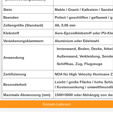
Stein
Mable / Granit / Kalkstein / Sandst
Beenden
Poliert / geschliffen / geflammt /
Zellengröße (Standard)
A6, 0,06 mm
Klebstoff
Aero-Epoxidklebstoff oder PU-Kl
Verankerungsklammern
Aluminium oder Edelstahl
Innenwand, Boden, Decke, Arbeit
Außenwand, Verkleidung, Sonder
Anwendung
Schiffbau, Zug, Flugzeuge
Zertifizierung
NOA für High Velocity Hurricane
Leicht / große Fläche / hohe Schla
Besonderheit
/ Kostensenkung / umweltfreund
Maximale Abmessung (mm)
1500×3000 oder Abhängig von der
Kontakt-Lieferant