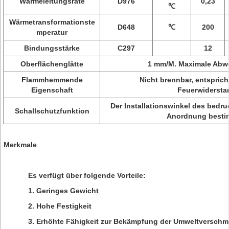
Wärmeleitungsrate
D976
0,23
℃
Wärmetransformationste
D648
℃
200
mperatur
Bindungsstärke
C297
12
Oberflächenglätte
1 mm/M. Maximale Abw
Flammhemmende
Nicht brennbar, entsprich
Eigenschaft
Feuerwiderst
Der Installationswinkel des bedru
Schallschutzfunktion
Anordnung besti
Merkmale
Es verfügt über folgende Vorteile:
1. Geringes Gewicht
2. Hohe Festigkeit
3. Erhöhte Fähigkeit zur Bekämpfung der Umweltversch