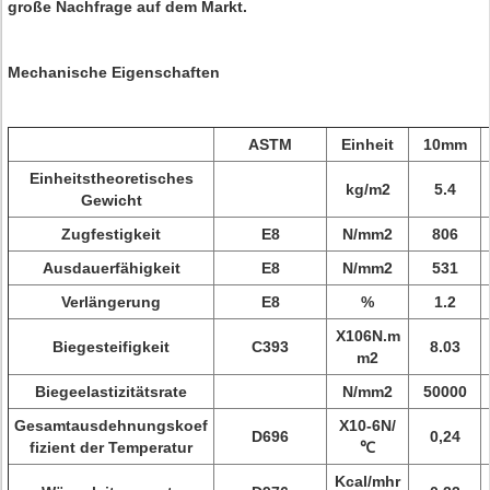
große Nachfrage auf dem Markt.
Mechanische Eigenschaften
ASTM
Einheit
10mm
Einheitstheoretisches
kg/m2
5.4
Gewicht
Zugfestigkeit
E8
N/mm2
806
Ausdauerfähigkeit
E8
N/mm2
531
Verlängerung
E8
%
1.2
X106N.m
Biegesteifigkeit
C393
8.03
m2
Biegeelastizitätsrate
N/mm2
50000
Gesamtausdehnungskoef
X10-6N/
D696
0,24
fizient der Temperatur
℃
Kcal/mhr