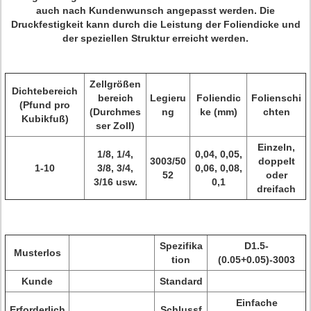
auch nach Kundenwunsch angepasst werden. Die
Druckfestigkeit kann durch die Leistung der Foliendicke und
der speziellen Struktur erreicht werden.
Zellgrößen
Dichtebereich
bereich
Legieru
Foliendic
Folienschi
(Pfund pro
(Durchmes
ng
ke (mm)
chten
Kubikfuß)
ser Zoll)
Einzeln,
1/8, 1/4,
0,04, 0,05,
3003/50
doppelt
1-10
3/8, 3/4,
0,06, 0,08,
52
oder
3/16 usw.
0,1
dreifach
Spezifika
D1.5-
Musterlos
tion
(0.05+0.05)-3003
Kunde
Standard
Einfache
Erforderlich
Schlussf