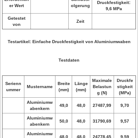
Druckfestigkeit:
er Wert
olgerung
9,6 MPa
Getestet
Zeit
von
Testartikel: Einfache Druckfestigkeit von Aluminiumwaben
Testdaten
Maximale
Druckfe
Serienn
Breite
Länge
Mustername
Belastun
stigkeit
ummer
(mm)
(mm)
g (N)
(MPa)
Aluminiumw
49,0
48,0
27487,99
9,70
abenkern
Aluminiumw
50,0
48,0
31790,69
9,57
abenkern
Aluminiumw
48,0
48,0
24778,45
9,59