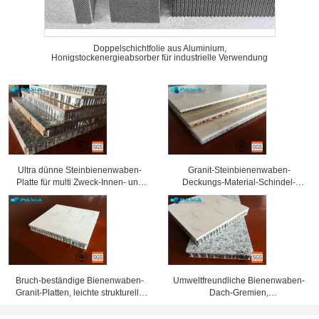
Doppelschichtfolie aus Aluminium,
Honigstockenergieabsorber für industrielle Verwendung
Ultra dünne Steinbienenwaben-
Granit-Steinbienenwaben-
Platte für multi Zweck-Innen- und
Deckungs-Material-Schindel-
Dekoration im Freien
Sandwich-Platte 600mm * 600mm
Bruch-beständige Bienenwaben-
Umweltfreundliche Bienenwaben-
Granit-Platten, leichte strukturelle
Dach-Gremien,
Platten
Aluminiumwabenpappe hochfest